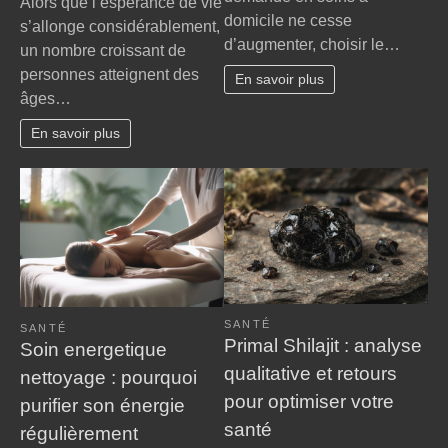
Alors que l’espérance de vie
domic
âge,
domicile ne cesse
s’allonge considérablement,
:
handicap
d’augmenter, choisir le…
le
un nombre croissant de
et
guide
personnes atteignent des
perte
En savoir plus
essen
âges…
d’autonomie
pour
:
chois
En savoir plus
nos
le
conseils
cabin
bienveillants
infirm
pour
idéal
faire
valoir
vos
droits
à
SANTÉ
la
SANTÉ
Primal Shilajit : analyse
Soin energetique
MDPH
qualitative et retours
nettoyage : pourquoi
pour optimiser votre
purifier son énergie
santé
régulièrement