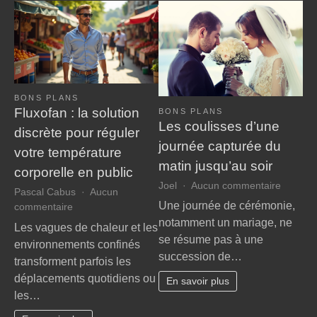
BONS PLANS
Fluxofan : la solution
BONS PLANS
Les coulisses d’une
discrète pour réguler
journée capturée du
votre température
matin jusqu’au soir
corporelle en public
sur
Joel
Aucun commentaire
Pascal Cabus
Aucun
Les
Une journée de cérémonie,
sur
commentaire
coulisse
Fluxofan
notamment un mariage, ne
Les vagues de chaleur et les
d’une
:
se résume pas à une
environnements confinés
journée
la
succession de…
capturé
transforment parfois les
solution
du
déplacements quotidiens ou
discrète
En savoir plus
matin
les…
pour
jusqu’a
réguler