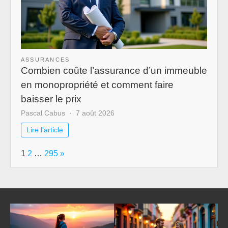
ASSURANCES
Combien coûte l’assurance d’un immeuble
en monopropriété et comment faire
baisser le prix
Pascal Cabus
7 août 2026
Lire l'article
Page:
Next
1
2
…
295
»