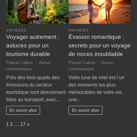
VOYAGES
VOYAGES
Voyager autrement :
Évasion romantique :
astuces pour un
secrets pour un voyage
tourisme durable
de noces inoubliable
Pascal Cabus
Aucun
Pascal Cabus
Aucun
sur
sur
commentaire
commentaire
Voyager
Évasion
Près des trois quarts des
Votre lune de miel est l’un
autrement
romantique
émissions du secteur
des moments les plus
:
:
touristique sont directement
mémorables de votre vie,
astuces
secrets
liées au transport, avec…
une…
pour
pour
un
un
En savoir plus
En savoir plus
tourisme
voyage
durable
de
Page:
Next
1
2
…
17
»
noces
inoubliable