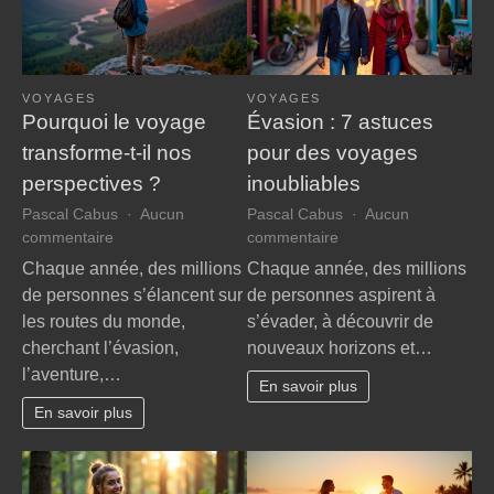
VOYAGES
VOYAGES
Pourquoi le voyage
Évasion : 7 astuces
transforme-t-il nos
pour des voyages
perspectives ?
inoubliables
Pascal Cabus
Aucun
Pascal Cabus
Aucun
sur
sur
commentaire
commentaire
Pourquoi
Évasion
Chaque année, des millions
Chaque année, des millions
le
:
de personnes s’élancent sur
de personnes aspirent à
voyage
7
les routes du monde,
s’évader, à découvrir de
transforme-
astuces
cherchant l’évasion,
nouveaux horizons et…
t-
pour
l’aventure,…
il
des
En savoir plus
nos
voyages
En savoir plus
perspectives
inoubliables
?