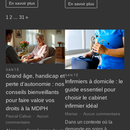
En savoir plus
En savoir plus
débutant
?
Page:
Next
1
2
…
31
»
SANTÉ
Grand âge, handicap et
SANTÉ
Infirmiers à domicile : le
perte d’autonomie : nos
guide essentiel pour
conseils bienveillants
choisir le cabinet
pour faire valoir vos
infirmier idéal
droits à la MDPH
sur
Marise
Aucun commentaire
Pascal Cabus
Aucun
Infir
Dans un contexte où la
sur
commentaire
à
Grand
demande en soins à