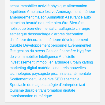
achat immobilier
activité physique
alimentation
équilibrée
Ambiance festive
Aménagement intérieur
aménagement maison
Animation
Assurance auto
attraction
beauté naturelle
bien-être
Bien-être
holistique
bien-être mental
chauffagiste
chirurgie
esthétique
dessouchage d'arbres
décoration
d'intérieur
décoration intérieure
développement
durable
Développement personnel
Evènementiel
fête
gestion du stress
Gestion financière
Hygiène
de vie
immobilier
Intelligence Artificielle
Investissement immobilier
jardinage urbain
karting
marketing digital
matériaux naturels
nouvelles
technologies
paysagiste
pisciniste
santé mentale
Scellement de tuile de rive
SEO
spectacle
Spectacle de magie
stratégie d'entreprise
taxi
tourisme durable
transformation digitale
transformation numérique