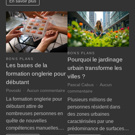
soir
En savoir plus
votre
température
corporelle
en
public
BONS PLANS
Pourquoi le jardinage
BONS PLANS
Les bases de la
urbain transforme les
formation onglerie pour
villes ?
débutant
Pascal Cabus
Aucun
sur
Povoski
Aucun commentaire
sur
commentaire
Les
Pourquoi
La formation onglerie pour
Plusieurs millions de
bases
le
débutant attire de
personnes résident dans
de
jardinage
nombreuses personnes en
des zones urbaines
la
urbain
quête de nouvelles
caractérisées par une
formation
transforme
compétences manuelles.…
onglerie
prédominance de surfaces…
les
pour
villes