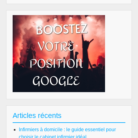
pou
un
retr
ser
Articles récents
Infirmiers à domicile : le guide essentiel pour
choisir le cabinet infirmier idéal