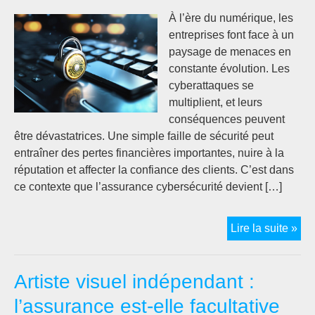
:
À l’ère du numérique, les
qu
entreprises font face à un
faut
paysage de menaces en
il
constante évolution. Les
sav
cyberattaques se
multiplient, et leurs
conséquences peuvent
être dévastatrices. Une simple faille de sécurité peut
entraîner des pertes financières importantes, nuire à la
réputation et affecter la confiance des clients. C’est dans
ce contexte que l’assurance cybersécurité devient […]
Ass
Lire la suite »
cyb
:
Artiste visuel indépendant :
pou
vot
l’assurance est-elle facultative
ent