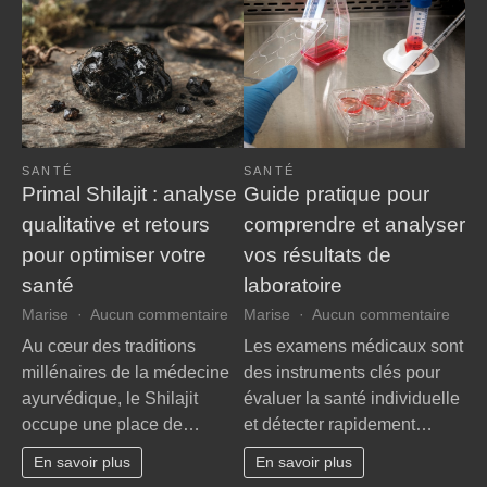
cabinet
infirmier
idéal
SANTÉ
SANTÉ
Primal Shilajit : analyse
Guide pratique pour
qualitative et retours
comprendre et analyser
pour optimiser votre
vos résultats de
santé
laboratoire
sur
sur
Marise
Aucun commentaire
Marise
Aucun commentaire
Primal
Guid
Au cœur des traditions
Les examens médicaux sont
Shilajit
prati
millénaires de la médecine
des instruments clés pour
:
pour
ayurvédique, le Shilajit
évaluer la santé individuelle
analyse
comp
occupe une place de…
et détecter rapidement…
qualitative
et
et
analy
En savoir plus
En savoir plus
retours
vos