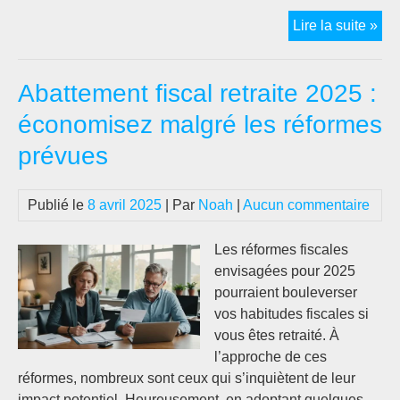
Voy
Lire la suite »
ser
:
Abattement fiscal retraite 2025 :
co
se
économisez malgré les réformes
pré
prévues
eff
con
les
Publié le
8 avril 2025
| Par
Noah
|
Aucun commentaire
cat
nat
Les réformes fiscales
envisagées pour 2025
pourraient bouleverser
vos habitudes fiscales si
vous êtes retraité. À
l’approche de ces
réformes, nombreux sont ceux qui s’inquiètent de leur
impact potentiel. Heureusement, en adoptant quelques