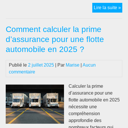
Arti
Lire la suite »
vis
ind
Comment calculer la prime
:
l’a
d’assurance pour une flotte
est-
automobile en 2025 ?
elle
fac
ou
Publié le
2 juillet 2025
| Par
Marise
|
Aucun
vita
commentaire
?
Calculer la prime
d’assurance pour une
flotte automobile en 2025
nécessite une
compréhension
approfondie des
nombreux facteurs qui