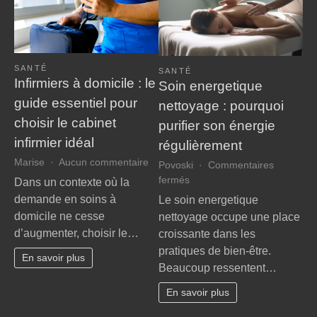
SANTÉ
SANTÉ
Infirmiers à domicile : le
Soin energetique
guide essentiel pour
nettoyage : pourquoi
choisir le cabinet
purifier son énergie
infirmier idéal
régulièrement
sur
Marise
Aucun commentaire
Povoski
Commentaires
Infirmiers
sur
fermés
Dans un contexte où la
à
Soin
demande en soins à
Le soin energetique
domicile
energetique
domicile ne cesse
nettoyage occupe une place
:
nettoyage
d’augmenter, choisir le…
croissante dans les
le
:
guide
pratiques de bien-être.
pourquoi
En savoir plus
essentiel
Beaucoup ressentent…
purifier
pour
son
En savoir plus
choisir
énergie
le
régulièrement