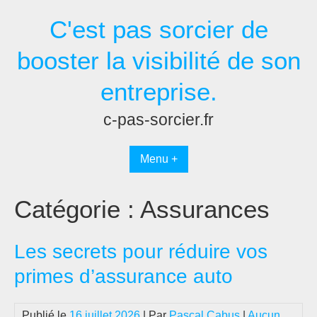
Passer
C'est pas sorcier de
au
contenu
booster la visibilité de son
entreprise.
c-pas-sorcier.fr
Menu +
Catégorie :
Assurances
Les secrets pour réduire vos
primes d’assurance auto
Publié le
16 juillet 2026
| Par
Pascal Cabus
|
Aucun