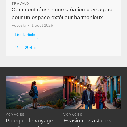
TRAVAUX
Comment réussir une création paysagere
pour un espace extérieur harmonieux
Povoski
1 août 2026
Lire l'article
Page:
Next
1
2
…
294
»
VOYAGES
VOYAGES
Pourquoi le voyage
Évasion : 7 astuces