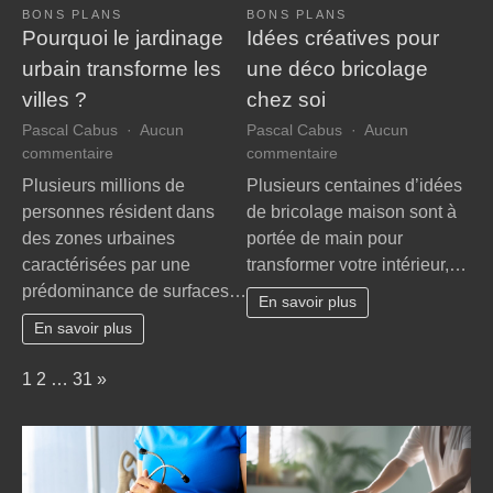
BONS PLANS
BONS PLANS
Pourquoi le jardinage
Idées créatives pour
urbain transforme les
une déco bricolage
villes ?
chez soi
Pascal Cabus
Aucun
Pascal Cabus
Aucun
sur
sur
commentaire
commentaire
Pourquoi
Idées
Plusieurs millions de
Plusieurs centaines d’idées
le
créatives
personnes résident dans
de bricolage maison sont à
jardinage
pour
des zones urbaines
portée de main pour
urbain
une
caractérisées par une
transformer votre intérieur,…
transforme
déco
prédominance de surfaces…
les
bricolage
En savoir plus
villes
chez
En savoir plus
?
soi
Page:
Next
1
2
…
31
»