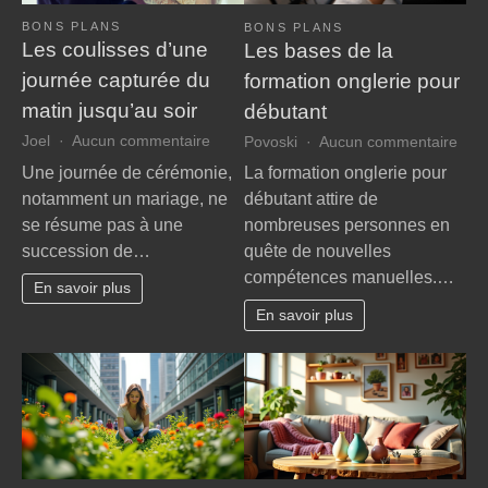
BONS PLANS
BONS PLANS
Les coulisses d’une
Les bases de la
journée capturée du
formation onglerie pour
matin jusqu’au soir
débutant
sur
sur
Joel
Aucun commentaire
Povoski
Aucun commentaire
Les
Les
Une journée de cérémonie,
La formation onglerie pour
coulisses
bas
notamment un mariage, ne
débutant attire de
d’une
de
se résume pas à une
nombreuses personnes en
journée
la
succession de…
quête de nouvelles
capturée
form
compétences manuelles.…
du
ongl
En savoir plus
matin
pour
En savoir plus
jusqu’au
débu
soir