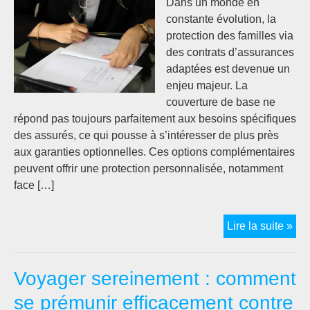
Dans un monde en
constante évolution, la
protection des familles via
des contrats d’assurances
adaptées est devenue un
enjeu majeur. La
couverture de base ne
répond pas toujours parfaitement aux besoins spécifiques
des assurés, ce qui pousse à s’intéresser de plus près
aux garanties optionnelles. Ces options complémentaires
peuvent offrir une protection personnalisée, notamment
face […]
Exp
Lire la suite »
les
gar
Voyager sereinement : comment
opt
da
se prémunir efficacement contre
les