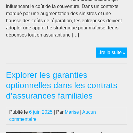
influencent le coût de la couverture. Dans un contexte
marqué par une augmentation des sinistres et une
hausse des coûts de réparation, les entreprises doivent
adopter une approche stratégique pour maîtriser leurs
dépenses tout en assurant une […]
Co
Lire la suite »
cal
la
Explorer les garanties
pri
d’a
optionnelles dans les contrats
pou
d’assurances familiales
un
flot
aut
Publié le
6 juin 2025
| Par
Marise
|
Aucun
en
commentaire
20
?