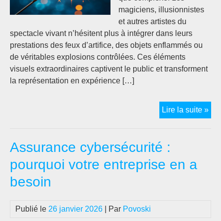
magiciens, illusionnistes
et autres artistes du
spectacle vivant n’hésitent plus à intégrer dans leurs
prestations des feux d’artifice, des objets enflammés ou
de véritables explosions contrôlées. Ces éléments
visuels extraordinaires captivent le public et transforment
la représentation en expérience […]
Ass
Lire la suite »
d’u
arti
Assurance cybersécurité :
et
pri
pourquoi votre entreprise en a
en
besoin
cha
des
ris
Publié le
26 janvier 2026
| Par
Povoski
pyr