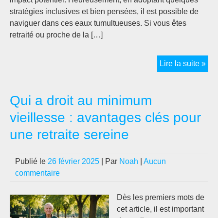
stratégies inclusives et bien pensées, il est possible de
naviguer dans ces eaux tumultueuses. Si vous êtes
retraité ou proche de la […]
Aba
Lire la suite »
fisc
retr
Qui a droit au minimum
20
:
vieillesse : avantages clés pour
éco
une retraite sereine
mal
les
réf
Publié le
26 février 2025
| Par
Noah
|
Aucun
pré
commentaire
Dès les premiers mots de
cet article, il est important