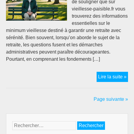
de souligner que sur
vieillesse-paisible.fr vous
trouverez des informations
essentielles sur le
minimum vieillesse destiné à garantir une retraite avec
sérénité. Bien souvent, lorsqu’on aborde le sujet de la
retraite, les questions fusent et les démarches
administratives peuvent paraître décourageantes.
Pourtant, en comprenant les fondements […]
Qui
Lire la suite »
a
droi
au
Page suivante »
mi
vie
:
Rechercher :
ava
clé