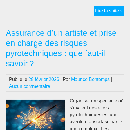
Pri
Lire la suite »
ass
déc
Assurance d’un artiste et prise
sel
vot
en charge des risques
mét
pyrotechniques : que faut-il
du
bât
savoir ?
Publié le
28 février 2026
| Par
Maurice Bontemps
|
Aucun commentaire
Organiser un spectacle où
s’invitent des effets
pyrotechniques est une
aventure aussi fascinante
que complexe. Les