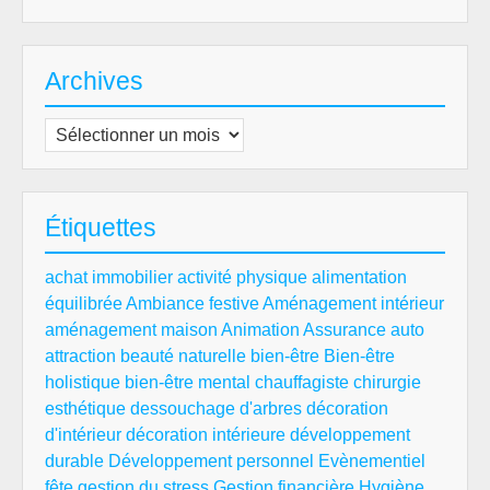
Archives
Archives
Étiquettes
achat immobilier
activité physique
alimentation
équilibrée
Ambiance festive
Aménagement intérieur
aménagement maison
Animation
Assurance auto
attraction
beauté naturelle
bien-être
Bien-être
holistique
bien-être mental
chauffagiste
chirurgie
esthétique
dessouchage d'arbres
décoration
d'intérieur
décoration intérieure
développement
durable
Développement personnel
Evènementiel
fête
gestion du stress
Gestion financière
Hygiène