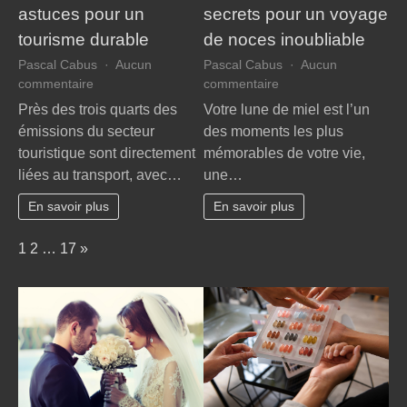
astuces pour un
secrets pour un voyage
tourisme durable
de noces inoubliable
Pascal Cabus
Aucun
Pascal Cabus
Aucun
sur
sur
commentaire
commentaire
Voyager
Évasion
Près des trois quarts des
Votre lune de miel est l’un
autrement
romantique
émissions du secteur
des moments les plus
:
:
touristique sont directement
mémorables de votre vie,
astuces
secrets
liées au transport, avec…
une…
pour
pour
un
un
En savoir plus
En savoir plus
tourisme
voyage
durable
de
Page:
Next
1
2
…
17
»
noces
inoubliable