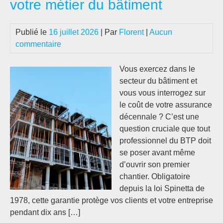
votre métier du bâtiment
pri
d’a
Publié le
16 juillet 2026
| Par
Florent
|
Aucun
aut
commentaire
Vous exercez dans le
secteur du bâtiment et
vous vous interrogez sur
le coût de votre assurance
décennale ? C’est une
question cruciale que tout
professionnel du BTP doit
se poser avant même
d’ouvrir son premier
chantier. Obligatoire
depuis la loi Spinetta de
1978, cette garantie protège vos clients et votre entreprise
pendant dix ans […]