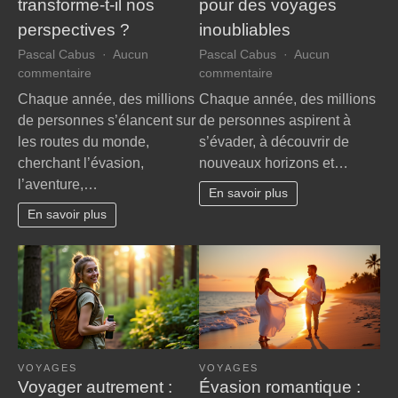
transforme-t-il nos
pour des voyages
perspectives ?
inoubliables
Pascal Cabus
Aucun
Pascal Cabus
Aucun
sur
sur
commentaire
commentaire
Pourquoi
Évasion
Chaque année, des millions
Chaque année, des millions
le
:
de personnes s’élancent sur
de personnes aspirent à
voyage
7
les routes du monde,
s’évader, à découvrir de
transforme-
astuces
cherchant l’évasion,
nouveaux horizons et…
t-
pour
l’aventure,…
il
des
En savoir plus
nos
voyages
En savoir plus
perspectives
inoubliables
?
VOYAGES
VOYAGES
Voyager autrement :
Évasion romantique :