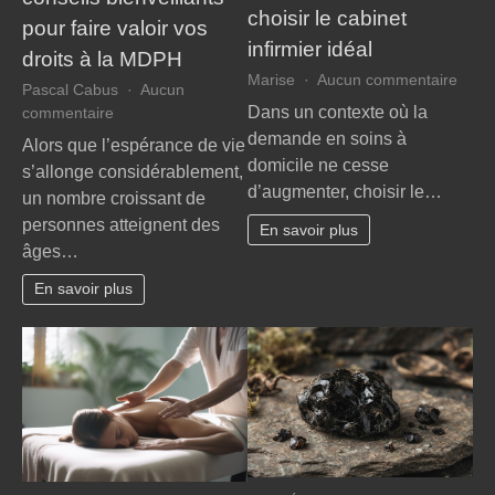
choisir le cabinet
pour faire valoir vos
infirmier idéal
droits à la MDPH
sur
Marise
Aucun commentaire
Pascal Cabus
Aucun
Infir
Dans un contexte où la
sur
commentaire
à
Grand
demande en soins à
Alors que l’espérance de vie
domic
âge,
domicile ne cesse
s’allonge considérablement,
:
handicap
d’augmenter, choisir le…
le
un nombre croissant de
et
guide
personnes atteignent des
perte
En savoir plus
essen
âges…
d’autonomie
pour
:
chois
En savoir plus
nos
le
conseils
cabin
bienveillants
infirm
pour
idéal
faire
valoir
vos
droits
à