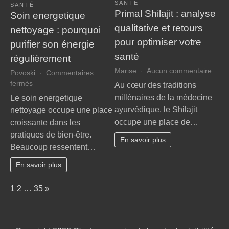
SANTÉ
la
SANTÉ
Primal Shilajit : analyse
Soin energetique
MDPH
qualitative et retours
nettoyage : pourquoi
pour optimiser votre
purifier son énergie
santé
régulièrement
sur
Marise
Aucun commentaire
Povoski
Commentaires
Prima
sur
fermés
Au cœur des traditions
Shilaj
Soin
millénaires de la médecine
Le soin energetique
:
energetique
ayurvédique, le Shilajit
nettoyage occupe une place
analy
nettoyage
occupe une place de…
croissante dans les
qualit
:
et
pratiques de bien-être.
pourquoi
En savoir plus
retou
Beaucoup ressentent…
purifier
pour
son
En savoir plus
optim
énergie
votre
régulièrement
Page:
Next
1
2
…
35
»
santé