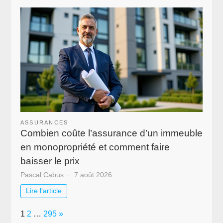
ASSURANCES
Combien coûte l’assurance d’un immeuble
en monopropriété et comment faire
baisser le prix
Pascal Cabus
7 août 2026
Lire l'article
Page:
Next
1
2
…
295
»