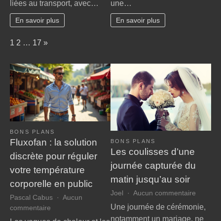
liées au transport, avec…
une…
pour
pour
un
un
En savoir plus
En savoir plus
tourisme
voyage
durable
de
Page:
Next
1
2
…
17
»
noces
inoubliable
BONS PLANS
Fluxofan : la solution
BONS PLANS
Les coulisses d’une
discrète pour réguler
journée capturée du
votre température
matin jusqu’au soir
corporelle en public
sur
Joel
Aucun commentaire
Pascal Cabus
Aucun
Les
Une journée de cérémonie,
sur
commentaire
coulisse
Fluxofan
notamment un mariage, ne