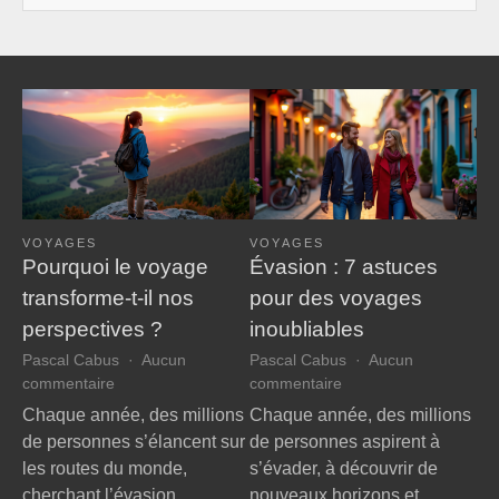
VOYAGES
VOYAGES
Pourquoi le voyage
Évasion : 7 astuces
transforme-t-il nos
pour des voyages
perspectives ?
inoubliables
Pascal Cabus
Aucun
Pascal Cabus
Aucun
sur
sur
commentaire
commentaire
Pourquoi
Évasion
Chaque année, des millions
Chaque année, des millions
le
:
de personnes s’élancent sur
de personnes aspirent à
voyage
7
les routes du monde,
s’évader, à découvrir de
transforme-
astuces
cherchant l’évasion,
nouveaux horizons et…
t-
pour