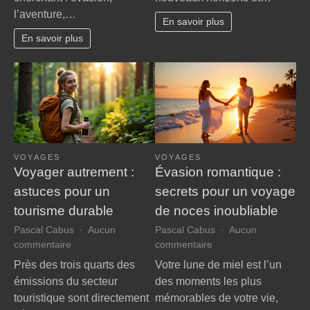
l’aventure,…
il
des
En savoir plus
nos
voyages
En savoir plus
perspectives
inoubliables
?
VOYAGES
VOYAGES
Voyager autrement :
Évasion romantique :
astuces pour un
secrets pour un voyage
tourisme durable
de noces inoubliable
Pascal Cabus
Aucun
Pascal Cabus
Aucun
sur
sur
commentaire
commentaire
Voyager
Évasion
Près des trois quarts des
Votre lune de miel est l’un
autrement
romantique
émissions du secteur
des moments les plus
:
:
touristique sont directement
mémorables de votre vie,
astuces
secrets