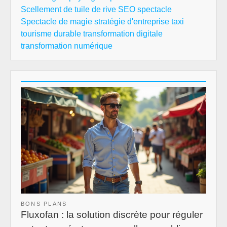
Scellement de tuile de rive
SEO
spectacle
Spectacle de magie
stratégie d'entreprise
taxi
tourisme durable
transformation digitale
transformation numérique
BONS PLANS
Fluxofan : la solution discrète pour réguler