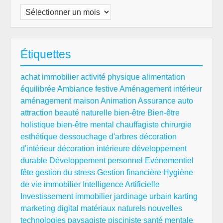
Archives
Étiquettes
achat immobilier
activité physique
alimentation
équilibrée
Ambiance festive
Aménagement intérieur
aménagement maison
Animation
Assurance auto
attraction
beauté naturelle
bien-être
Bien-être
holistique
bien-être mental
chauffagiste
chirurgie
esthétique
dessouchage d'arbres
décoration
d'intérieur
décoration intérieure
développement
durable
Développement personnel
Evènementiel
fête
gestion du stress
Gestion financière
Hygiène
de vie
immobilier
Intelligence Artificielle
Investissement immobilier
jardinage urbain
karting
marketing digital
matériaux naturels
nouvelles
technologies
paysagiste
pisciniste
santé mentale