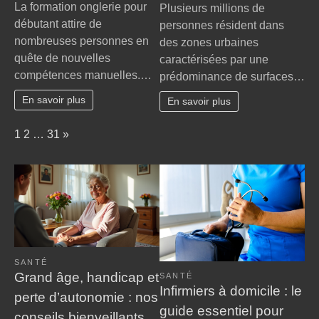
Les
Pourquoi
La formation onglerie pour
Plusieurs millions de
bases
le
débutant attire de
personnes résident dans
de
jardinage
nombreuses personnes en
des zones urbaines
la
urbain
quête de nouvelles
caractérisées par une
formation
transforme
compétences manuelles.…
onglerie
prédominance de surfaces…
les
pour
villes
En savoir plus
En savoir plus
débutant
?
Page:
Next
1
2
…
31
»
SANTÉ
Grand âge, handicap et
SANTÉ
Infirmiers à domicile : le
perte d’autonomie : nos
guide essentiel pour
conseils bienveillants