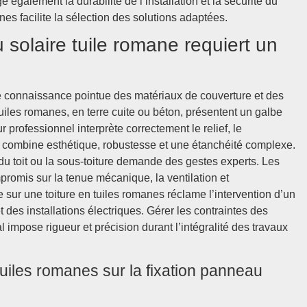
également la durabilité de l’installation et la sécurité du
nes facilite la sélection des solutions adaptées.
 solaire tuile romane requiert un
e connaissance pointue des matériaux de couverture et des
tuiles romanes, en terre cuite ou béton, présentent un galbe
professionnel interprète correctement le relief, le
re combine esthétique, robustesse et une étanchéité complexe.
 du toit ou la sous-toiture demande des gestes experts. Les
omis sur la tenue mécanique, la ventilation et
re sur une toiture en tuiles romanes réclame l’intervention d’un
 et des installations électriques. Gérer les contraintes des
mpose rigueur et précision durant l’intégralité des travaux
tuiles romanes sur la fixation panneau