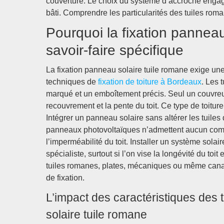
couverture. Le choix du système d’accroche engage 
bâti. Comprendre les particularités des tuiles roma
Pourquoi la fixation panneau
savoir-faire spécifique
La fixation panneau solaire tuile romane exige un
techniques de
fixation de toiture à Bordeaux
. Les 
marqué et un emboîtement précis. Seul un couvreur 
recouvrement et la pente du toit. Ce type de toitu
Intégrer un panneau solaire sans altérer les tuiles
panneaux photovoltaïques n’admettent aucun compr
l’imperméabilité du toit. Installer un système solai
spécialiste, surtout si l’on vise la longévité du toit
tuiles romanes, plates, mécaniques ou même canal i
de fixation.
L’impact des caractéristiques des 
solaire tuile romane