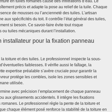
ture en tuiles romanes cause des infiltrations d’eau. Le
îtement précis et adapte la pose au relief de la tuile. Chaque
présence de mousses ou l’ancienneté des tuiles. L’artisan
 aux spécificités du toit. Il contrôle l’état général des tuiles,
ent si besoin. Ce savoir-faire évite tout risque
ou tuiles mécaniques durant l’installation.
 installateur pour la fixation panneau
la toiture et des tuiles. Le professionnel inspecte la sous-
r d’éventuelles faiblesses. Il vérifie aussi le faîtage, la
ette expertise préalable s’avère cruciale pour garantir la
vreur protège les combles, isole les zones sensibles et
mane utilisée.
détermine avec précision l’emplacement de chaque panneau
s ou aux glissements accidentels. Il intègre les fixations
 romanes. Le professionnel règle la pente de la toiture et
 que chaque élément posé renforce la stabilité de la toiture en