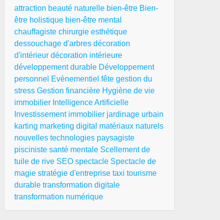
attraction
beauté naturelle
bien-être
Bien-
être holistique
bien-être mental
chauffagiste
chirurgie esthétique
dessouchage d'arbres
décoration
d'intérieur
décoration intérieure
développement durable
Développement
personnel
Evènementiel
fête
gestion du
stress
Gestion financière
Hygiène de vie
immobilier
Intelligence Artificielle
Investissement immobilier
jardinage urbain
karting
marketing digital
matériaux naturels
nouvelles technologies
paysagiste
pisciniste
santé mentale
Scellement de
tuile de rive
SEO
spectacle
Spectacle de
magie
stratégie d'entreprise
taxi
tourisme
durable
transformation digitale
transformation numérique