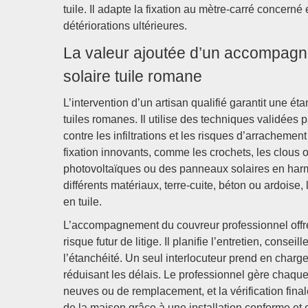
tuile. Il adapte la fixation au mètre-carré concerné
détériorations ultérieures.
La valeur ajoutée d’un accompagn
solaire tuile romane
L’intervention d’un artisan qualifié garantit une é
tuiles romanes. Il utilise des techniques validées p
contre les infiltrations et les risques d’arrachemen
fixation innovants, comme les crochets, les clous ou 
photovoltaïques ou des panneaux solaires en harm
différents matériaux, terre-cuite, béton ou ardoise, 
en tuile.
L’accompagnement du couvreur professionnel offre 
risque futur de litige. Il planifie l’entretien, conse
l’étanchéité. Un seul interlocuteur prend en charge 
réduisant les délais. Le professionnel gère chaque
neuves ou de remplacement, et la vérification final
de la maison grâce à une installation conforme et 