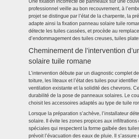
Une fixation incorrecte de panneaux sur une couver
professionnel veille au bon recouvrement, à l’embo
projet se distingue par l’état de la charpente, la 
adapte ainsi la fixation panneau solaire tuile romane
détecte les tuiles cassées, et procède au remplacem
d’endommagement des tuiles creuses, tuiles plates 
Cheminement de l’intervention d’un
solaire tuile romane
L’intervention débute par un diagnostic complet de 
toiture, les liteaux et l’état des tuiles pour identifie
ventilation existante et la solidité des chevrons. C
durabilité de la pose de panneaux solaires. Le cou
choisit les accessoires adaptés au type de tuile ro
Lorsque la préparation s’achève, l’installateur 
solaire. Il évite les zones propices aux infiltration
spéciales qui respectent la forme galbée des tuiles
prévoit l’évacuation des eaux de pluie. Il s’assure