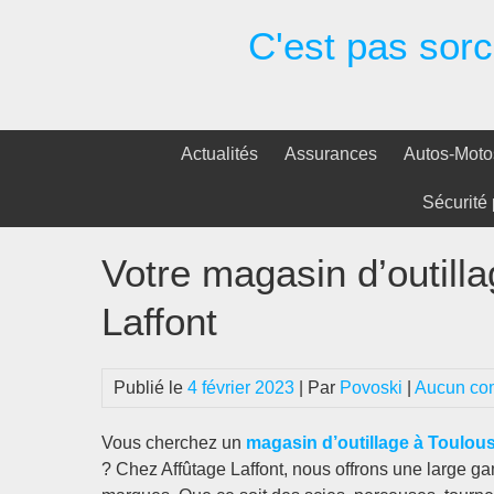
Passer
C'est pas sorci
au
contenu
Actualités
Assurances
Autos-Moto
Sécurité 
Votre magasin d’outilla
Laffont
Publié le
4 février 2023
| Par
Povoski
|
Aucun co
Vous cherchez un
magasin d’outillage à Toulou
? Chez Affûtage Laffont, nous offrons une large g