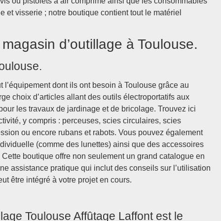
vis ou pistolets à air comprimé ainsi que les consommables
 visserie ; notre boutique contient tout le matériel
r magasin d’outillage à Toulouse.
Toulouse.
ut l’équipement dont ils ont besoin à Toulouse grâce au
ge choix d’articles allant des outils électroportatifs aux
 pour les travaux de jardinage et de bricolage. Trouvez ici
vité, y compris : perceuses, scies circulaires, scies
ession ou encore rubans et rabots. Vous pouvez également
individuelle (comme des lunettes) ainsi que des accessoires
Cette boutique offre non seulement un grand catalogue en
 assistance pratique qui inclut des conseils sur l’utilisation
ut être intégré à votre projet en cours.
age Toulouse Affûtage Laffont est le