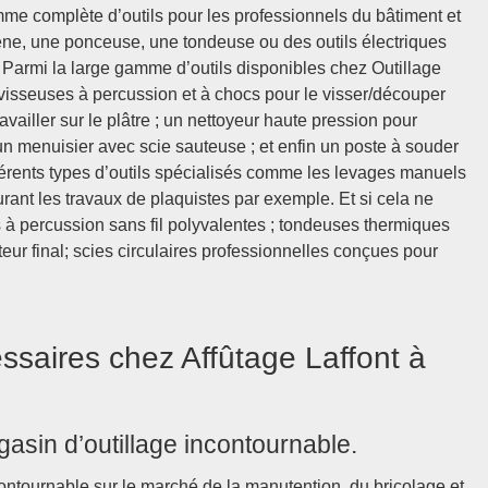
mme complète d’outils pour les professionnels du bâtiment et
gène, une ponceuse, une tondeuse ou des outils électriques
t ! Parmi la large gamme d’outils disponibles chez Outillage
visseuses à percussion et à chocs pour le visser/découper
vailler sur le plâtre ; un nettoyeur haute pression pour
un menuisier avec scie sauteuse ; et enfin un poste à souder
érents types d’outils spécialisés comme les levages manuels
urant les travaux de plaquistes par exemple. Et si cela ne
es à percussion sans fil polyvalentes ; tondeuses thermiques
r final; scies circulaires professionnelles conçues pour
ssaires chez Affûtage Laffont à
gasin d’outillage incontournable.
contournable sur le marché de la manutention, du bricolage et