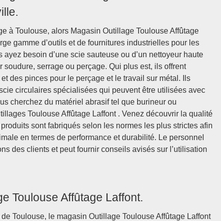
lle.
age à Toulouse, alors Magasin Outillage Toulouse Affûtage
arge gamme d’outils et de fournitures industrielles pour les
ous ayez besoin d’une scie sauteuse ou d’un nettoyeur haute
r soudure, serrage ou perçage. Qui plus est, ils offrent
des pinces pour le perçage et le travail sur métal. Ils
ie circulaires spécialisées qui peuvent être utilisées avec
us cherchez du matériel abrasif tel que burineur ou
llages Toulouse Affûtage Laffont . Venez découvrir la qualité
produits sont fabriqués selon les normes les plus strictes afin
imale en termes de performance et durabilité. Le personnel
s des clients et peut fournir conseils avisés sur l’utilisation
e Toulouse Affûtage Laffont.
on de Toulouse, le magasin Outillage Toulouse Affûtage Laffont