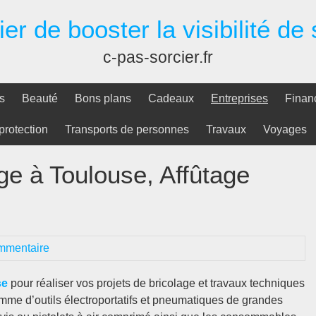
er de booster la visibilité de
c-pas-sorcier.fr
s
Beauté
Bons plans
Cadeaux
Entreprises
Finan
protection
Transports de personnes
Travaux
Voyages
ge à Toulouse, Affûtage
mmentaire
se
pour réaliser vos projets de bricolage et travaux techniques
amme d’outils électroportatifs et pneumatiques de grandes