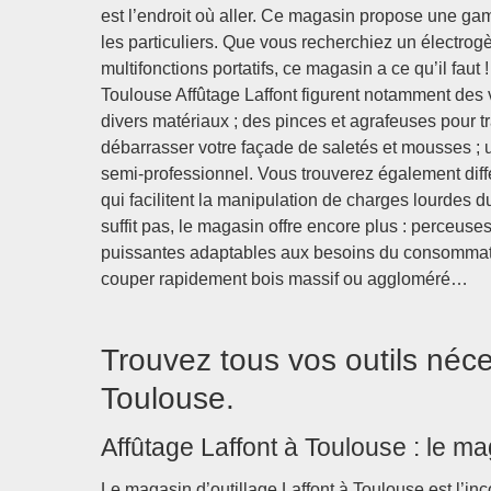
est l’endroit où aller. Ce magasin propose une ga
les particuliers. Que vous recherchiez un électro
multifonctions portatifs, ce magasin a ce qu’il fau
Toulouse Affûtage Laffont figurent notamment des 
divers matériaux ; des pinces et agrafeuses pour tra
débarrasser votre façade de saletés et mousses ; 
semi-professionnel. Vous trouverez également diff
qui facilitent la manipulation de charges lourdes d
suffit pas, le magasin offre encore plus : perceus
puissantes adaptables aux besoins du consommateu
couper rapidement bois massif ou aggloméré…
Trouvez tous vos outils néce
Toulouse.
Affûtage Laffont à Toulouse : le ma
Le magasin d’outillage Laffont à Toulouse est l’in