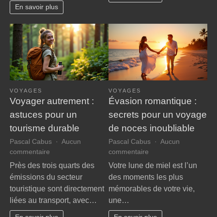
nos
voyages
En savoir plus
perspectives
inoubliables
?
VOYAGES
VOYAGES
Voyager autrement :
Évasion romantique :
astuces pour un
secrets pour un voyage
tourisme durable
de noces inoubliable
Pascal Cabus
Aucun
Pascal Cabus
Aucun
sur
sur
commentaire
commentaire
Voyager
Évasion
Près des trois quarts des
Votre lune de miel est l’un
autrement
romantique
émissions du secteur
des moments les plus
:
:
touristique sont directement
mémorables de votre vie,
astuces
secrets
liées au transport, avec…
une…
pour
pour
un
un