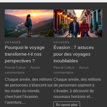
VOYAGES
VOYAGES
Pourquoi le voyage
Évasion : 7 astuces
transforme-t-il nos
pour des voyages
perspectives ?
inoubliables
Pascal Cabus
Aucun
Pascal Cabus
Aucun
sur
sur
commentaire
commentaire
Pourquoi
Évasion
Chaque année, des millions
Chaque année, des millions
le
:
de personnes s’élancent sur
de personnes aspirent à
voyage
7
les routes du monde,
s’évader, à découvrir de
transforme-
astuces
cherchant l’évasion,
nouveaux horizons et…
t-
pour
l’aventure,…
il
des
En savoir plus