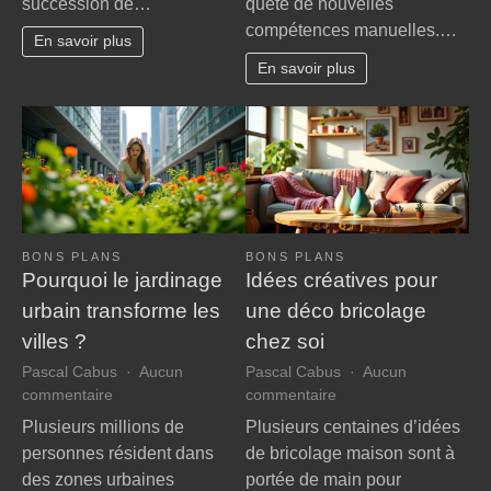
succession de…
quête de nouvelles
capturée
form
compétences manuelles.…
du
ongl
En savoir plus
matin
pour
En savoir plus
jusqu’au
débu
soir
BONS PLANS
BONS PLANS
Pourquoi le jardinage
Idées créatives pour
urbain transforme les
une déco bricolage
villes ?
chez soi
Pascal Cabus
Aucun
Pascal Cabus
Aucun
sur
sur
commentaire
commentaire
Pourquoi
Idées
Plusieurs millions de
Plusieurs centaines d’idées
le
créatives
personnes résident dans
de bricolage maison sont à
jardinage
pour
des zones urbaines
portée de main pour
urbain
une