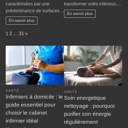
caractérisées par une
transformer votre intérieur,…
transforme
déco
prédominance de surfaces…
les
bricolage
En savoir plus
villes
chez
En savoir plus
?
soi
Page:
Next
1
2
…
31
»
SANTÉ
SANTÉ
Infirmiers à domicile : le
Soin energetique
guide essentiel pour
nettoyage : pourquoi
choisir le cabinet
purifier son énergie
infirmier idéal
régulièrement