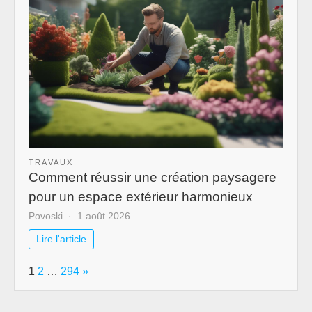
TRAVAUX
Comment réussir une création paysagere
pour un espace extérieur harmonieux
Povoski
1 août 2026
Lire l'article
Page:
Next
1
2
…
294
»