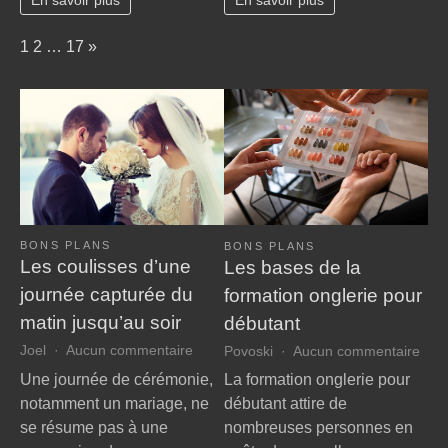
En savoir plus
En savoir plus
tourisme
voyage
durable
de
Page:
Next
1
2
…
17
»
noces
inoubliable
BONS PLANS
BONS PLANS
Les coulisses d’une
Les bases de la
journée capturée du
formation onglerie pour
matin jusqu’au soir
débutant
sur
sur
Joel
Aucun commentaire
Povoski
Aucun commentaire
Les
Les
Une journée de cérémonie,
La formation onglerie pour
coulisses
bas
notamment un mariage, ne
débutant attire de
d’une
de
se résume pas à une
nombreuses personnes en
journée
la