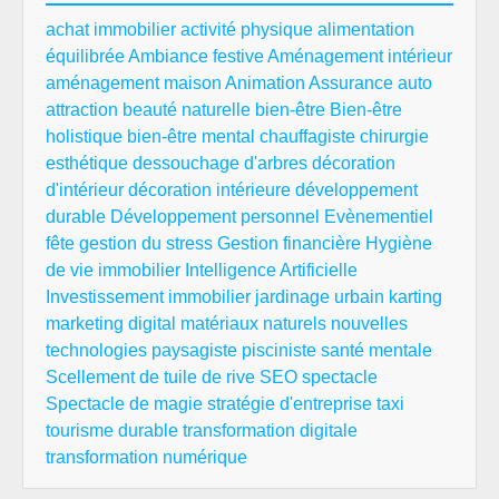
achat immobilier
activité physique
alimentation
équilibrée
Ambiance festive
Aménagement intérieur
aménagement maison
Animation
Assurance auto
attraction
beauté naturelle
bien-être
Bien-être
holistique
bien-être mental
chauffagiste
chirurgie
esthétique
dessouchage d'arbres
décoration
d'intérieur
décoration intérieure
développement
durable
Développement personnel
Evènementiel
fête
gestion du stress
Gestion financière
Hygiène
de vie
immobilier
Intelligence Artificielle
Investissement immobilier
jardinage urbain
karting
marketing digital
matériaux naturels
nouvelles
technologies
paysagiste
pisciniste
santé mentale
Scellement de tuile de rive
SEO
spectacle
Spectacle de magie
stratégie d'entreprise
taxi
tourisme durable
transformation digitale
transformation numérique