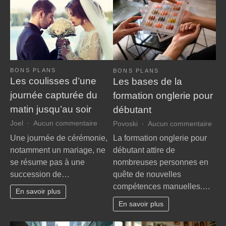
BONS PLANS
BONS PLANS
Les coulisses d’une
Les bases de la
journée capturée du
formation onglerie pour
matin jusqu’au soir
débutant
sur
sur
Joel
Aucun commentaire
Povoski
Aucun commentaire
Les
Les
Une journée de cérémonie,
La formation onglerie pour
coulisses
bas
notamment un mariage, ne
débutant attire de
d’une
de
se résume pas à une
nombreuses personnes en
journée
la
succession de…
quête de nouvelles
capturée
form
compétences manuelles.…
du
ongl
En savoir plus
matin
pour
En savoir plus
jusqu’au
débu
soir