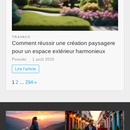
TRAVAUX
Comment réussir une création paysagere
pour un espace extérieur harmonieux
Povoski
1 août 2026
Lire l'article
Page:
Next
1
2
…
294
»