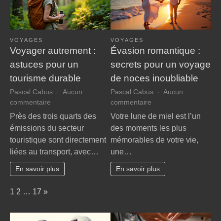
VOYAGES
VOYAGES
Voyager autrement :
Évasion romantique :
astuces pour un
secrets pour un voyage
tourisme durable
de noces inoubliable
Pascal Cabus
Aucun
Pascal Cabus
Aucun
sur
sur
commentaire
commentaire
Voyager
Évasion
Près des trois quarts des
Votre lune de miel est l’un
autrement
romantique
émissions du secteur
des moments les plus
:
:
touristique sont directement
mémorables de votre vie,
astuces
secrets
liées au transport, avec…
une…
pour
pour
un
un
En savoir plus
En savoir plus
tourisme
voyage
durable
de
Page:
Next
1
2
…
17
»
noces
inoubliable