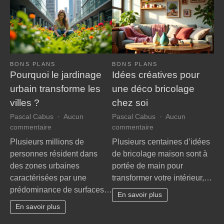
BONS PLANS
BONS PLANS
Pourquoi le jardinage
Idées créatives pour
urbain transforme les
une déco bricolage
villes ?
chez soi
Pascal Cabus
Aucun
Pascal Cabus
Aucun
sur
sur
commentaire
commentaire
Pourquoi
Idées
Plusieurs millions de
Plusieurs centaines d’idées
le
créatives
personnes résident dans
de bricolage maison sont à
jardinage
pour
des zones urbaines
portée de main pour
urbain
une
caractérisées par une
transformer votre intérieur,…
transforme
déco
prédominance de surfaces…
les
bricolage
En savoir plus
villes
chez
En savoir plus
?
soi