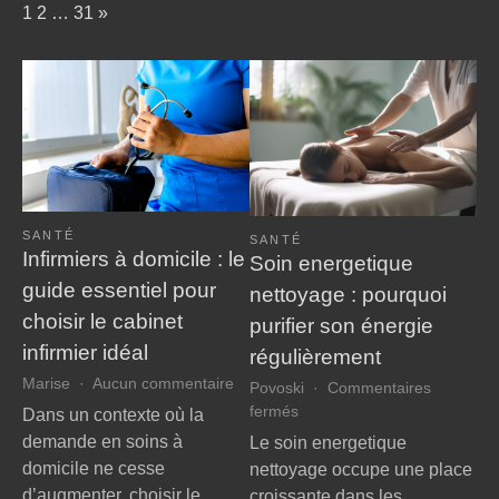
Page:
Next
1
2
…
31
»
SANTÉ
SANTÉ
Infirmiers à domicile : le
Soin energetique
guide essentiel pour
nettoyage : pourquoi
choisir le cabinet
purifier son énergie
infirmier idéal
régulièrement
sur
Marise
Aucun commentaire
Povoski
Commentaires
Infirmiers
sur
fermés
Dans un contexte où la
à
Soin
demande en soins à
Le soin energetique
domicile
energetique
domicile ne cesse
nettoyage occupe une place
:
nettoyage
d’augmenter, choisir le…
croissante dans les
le