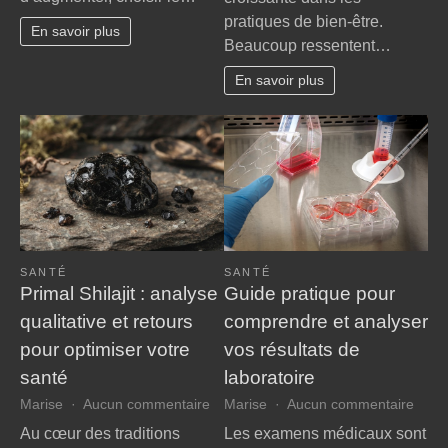
:
guide
pratiques de bien-être.
pourquoi
En savoir plus
essentiel
Beaucoup ressentent…
purifier
pour
son
En savoir plus
choisir
énergie
le
régulièrement
cabinet
infirmier
idéal
SANTÉ
SANTÉ
Primal Shilajit : analyse
Guide pratique pour
qualitative et retours
comprendre et analyser
pour optimiser votre
vos résultats de
santé
laboratoire
sur
sur
Marise
Aucun commentaire
Marise
Aucun commentaire
Primal
Guid
Au cœur des traditions
Les examens médicaux sont
Shilajit
prati