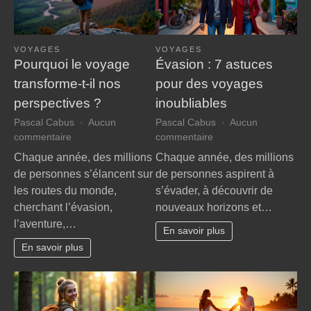
VOYAGES
VOYAGES
Pourquoi le voyage
Évasion : 7 astuces
transforme-t-il nos
pour des voyages
perspectives ?
inoubliables
Pascal Cabus
Aucun
Pascal Cabus
Aucun
sur
sur
commentaire
commentaire
Pourquoi
Évasion
Chaque année, des millions
Chaque année, des millions
le
:
de personnes s’élancent sur
de personnes aspirent à
voyage
7
les routes du monde,
s’évader, à découvrir de
transforme-
astuces
cherchant l’évasion,
nouveaux horizons et…
t-
pour
l’aventure,…
il
des
En savoir plus
nos
voyages
En savoir plus
perspectives
inoubliables
?