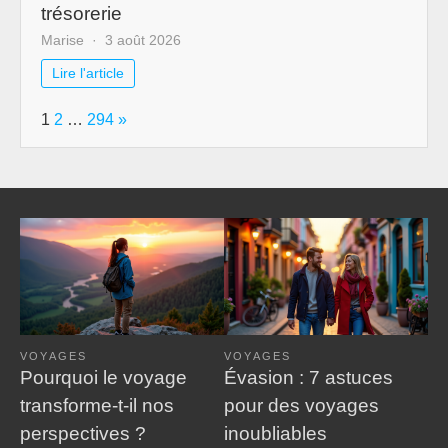
trésorerie
Marise
3 août 2026
Lire l'article
Page:
Next
1
2
…
294
»
VOYAGES
VOYAGES
Pourquoi le voyage
Évasion : 7 astuces
transforme-t-il nos
pour des voyages
perspectives ?
inoubliables