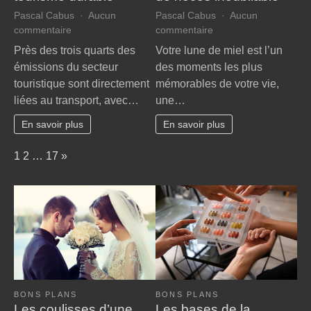
Pascal Cabus
Aucun
Pascal Cabus
Aucun
sur
sur
commentaire
commentaire
Voyager
Évasion
Près des trois quarts des
Votre lune de miel est l’un
autrement
romantique
émissions du secteur
des moments les plus
:
:
touristique sont directement
mémorables de votre vie,
astuces
secrets
liées au transport, avec…
une…
pour
pour
un
un
En savoir plus
En savoir plus
tourisme
voyage
durable
de
Page:
Next
1
2
…
17
»
noces
inoubliable
BONS PLANS
BONS PLANS
Les coulisses d’une
Les bases de la