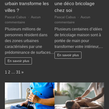
urbain transforme les
une déco bricolage
villes ?
chez soi
Pascal Cabus
Aucun
Pascal Cabus
Aucun
sur
sur
commentaire
commentaire
Pourquoi
Idées
Plusieurs millions de
Plusieurs centaines d’idées
le
créatives
personnes résident dans
de bricolage maison sont à
jardinage
pour
des zones urbaines
portée de main pour
urbain
une
caractérisées par une
transformer votre intérieur,…
transforme
déco
prédominance de surfaces…
les
bricolage
En savoir plus
villes
chez
En savoir plus
?
soi
Page:
Next
1
2
…
31
»