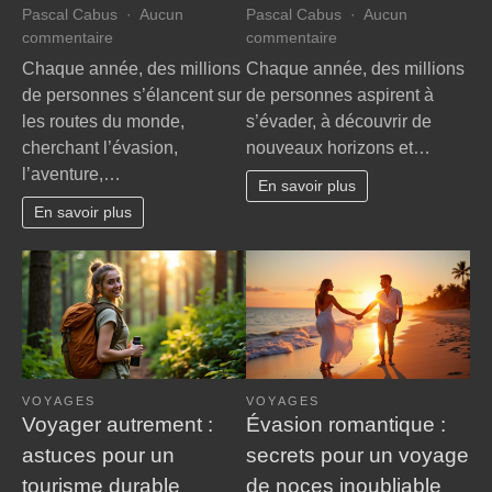
Pascal Cabus
Aucun
Pascal Cabus
Aucun
sur
sur
commentaire
commentaire
Pourquoi
Évasion
Chaque année, des millions
Chaque année, des millions
le
:
de personnes s’élancent sur
de personnes aspirent à
voyage
7
les routes du monde,
s’évader, à découvrir de
transforme-
astuces
cherchant l’évasion,
nouveaux horizons et…
t-
pour
l’aventure,…
il
des
En savoir plus
nos
voyages
En savoir plus
perspectives
inoubliables
?
VOYAGES
VOYAGES
Voyager autrement :
Évasion romantique :
astuces pour un
secrets pour un voyage
tourisme durable
de noces inoubliable