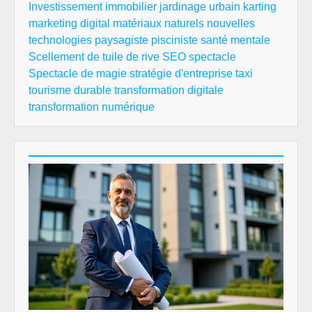
Investissement immobilier
jardinage urbain
karting
marketing digital
matériaux naturels
nouvelles
technologies
paysagiste
pisciniste
santé mentale
Scellement de tuile de rive
SEO
spectacle
Spectacle de magie
stratégie d'entreprise
taxi
tourisme durable
transformation digitale
transformation numérique