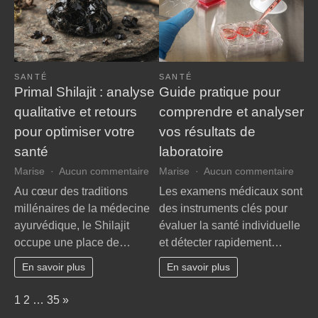
idéal
SANTÉ
SANTÉ
Primal Shilajit : analyse
Guide pratique pour
qualitative et retours
comprendre et analyser
pour optimiser votre
vos résultats de
santé
laboratoire
sur
sur
Marise
Aucun commentaire
Marise
Aucun commentaire
Primal
Guid
Au cœur des traditions
Les examens médicaux sont
Shilajit
prati
millénaires de la médecine
des instruments clés pour
:
pour
ayurvédique, le Shilajit
évaluer la santé individuelle
analyse
comp
occupe une place de…
et détecter rapidement…
qualitative
et
et
analy
En savoir plus
En savoir plus
retours
vos
pour
résul
Page:
Next
1
2
…
35
»
optimiser
de