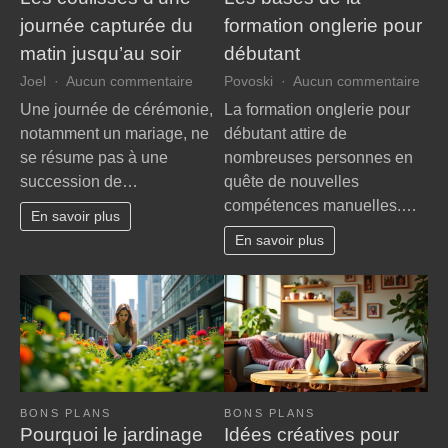
journée capturée du
formation onglerie pour
matin jusqu’au soir
débutant
sur
sur
Joel
Aucun commentaire
Povoski
Aucun commentaire
Les
Les
Une journée de cérémonie,
La formation onglerie pour
coulisses
bas
notamment un mariage, ne
débutant attire de
d’une
de
se résume pas à une
nombreuses personnes en
journée
la
succession de…
quête de nouvelles
capturée
form
compétences manuelles.…
du
ongl
En savoir plus
matin
pour
En savoir plus
jusqu’au
débu
soir
BONS PLANS
BONS PLANS
Pourquoi le jardinage
Idées créatives pour