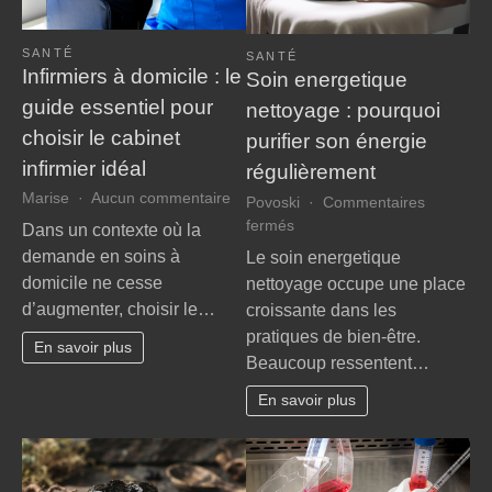
SANTÉ
SANTÉ
Infirmiers à domicile : le
Soin energetique
guide essentiel pour
nettoyage : pourquoi
choisir le cabinet
purifier son énergie
infirmier idéal
régulièrement
sur
Marise
Aucun commentaire
Povoski
Commentaires
Infirmiers
sur
fermés
Dans un contexte où la
à
Soin
demande en soins à
Le soin energetique
domicile
energetique
domicile ne cesse
nettoyage occupe une place
:
nettoyage
d’augmenter, choisir le…
croissante dans les
le
:
guide
pratiques de bien-être.
pourquoi
En savoir plus
essentiel
Beaucoup ressentent…
purifier
pour
son
En savoir plus
choisir
énergie
le
régulièrement
cabinet
infirmier