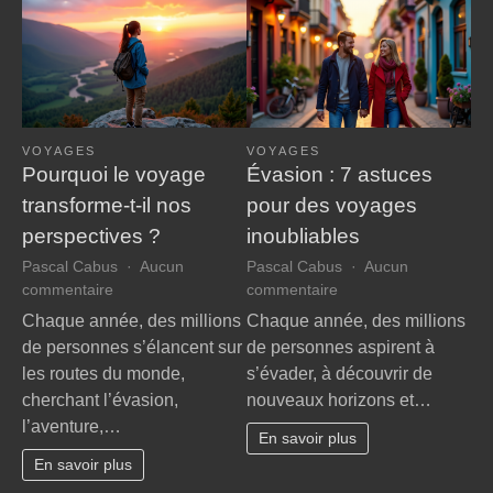
VOYAGES
VOYAGES
Pourquoi le voyage
Évasion : 7 astuces
transforme-t-il nos
pour des voyages
perspectives ?
inoubliables
Pascal Cabus
Aucun
Pascal Cabus
Aucun
sur
sur
commentaire
commentaire
Pourquoi
Évasion
Chaque année, des millions
Chaque année, des millions
le
:
de personnes s’élancent sur
de personnes aspirent à
voyage
7
les routes du monde,
s’évader, à découvrir de
transforme-
astuces
cherchant l’évasion,
nouveaux horizons et…
t-
pour
l’aventure,…
il
des
En savoir plus
nos
voyages
En savoir plus
perspectives
inoubliables