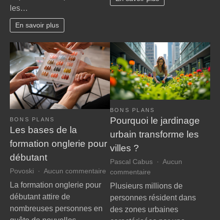
matin
les…
pour
jusqu’a
réguler
soir
En savoir plus
votre
température
corporelle
en
public
BONS PLANS
Pourquoi le jardinage
BONS PLANS
Les bases de la
urbain transforme les
formation onglerie pour
villes ?
débutant
Pascal Cabus
Aucun
sur
Povoski
Aucun commentaire
sur
commentaire
Les
Pourquoi
La formation onglerie pour
Plusieurs millions de
bases
le
débutant attire de
personnes résident dans
de
jardinage
nombreuses personnes en
des zones urbaines
la
urbain