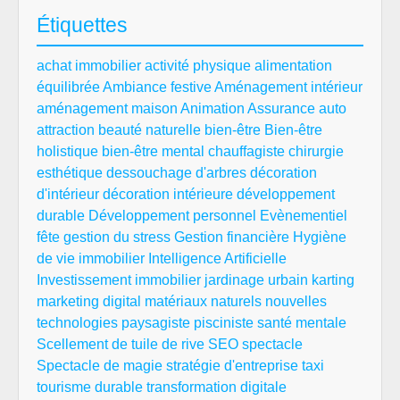
Étiquettes
achat immobilier
activité physique
alimentation
équilibrée
Ambiance festive
Aménagement intérieur
aménagement maison
Animation
Assurance auto
attraction
beauté naturelle
bien-être
Bien-être
holistique
bien-être mental
chauffagiste
chirurgie
esthétique
dessouchage d'arbres
décoration
d'intérieur
décoration intérieure
développement
durable
Développement personnel
Evènementiel
fête
gestion du stress
Gestion financière
Hygiène
de vie
immobilier
Intelligence Artificielle
Investissement immobilier
jardinage urbain
karting
marketing digital
matériaux naturels
nouvelles
technologies
paysagiste
pisciniste
santé mentale
Scellement de tuile de rive
SEO
spectacle
Spectacle de magie
stratégie d'entreprise
taxi
tourisme durable
transformation digitale