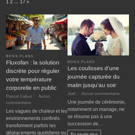
Page:
Next
1
2
…
17
»
noces
inoubliable
BONS PLANS
Fluxofan : la solution
BONS PLANS
Les coulisses d’une
discrète pour réguler
journée capturée du
votre température
matin jusqu’au soir
corporelle en public
sur
Joel
Aucun commentaire
Pascal Cabus
Aucun
Les
Une journée de cérémonie,
sur
commentaire
coulisse
Fluxofan
notamment un mariage, ne
Les vagues de chaleur et les
d’une
:
se résume pas à une
environnements confinés
journée
la
succession de…
capturé
transforment parfois les
solution
du
déplacements quotidiens ou
discrète
En savoir plus