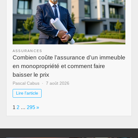
ASSURANCES
Combien coûte l’assurance d’un immeuble
en monopropriété et comment faire
baisser le prix
Pascal Cabus
7 août 2026
Lire l'article
Page:
Next
1
2
…
295
»