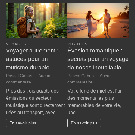
?
VOYAGES
VOYAGES
Voyager autrement :
Évasion romantique :
astuces pour un
secrets pour un voyage
tourisme durable
de noces inoubliable
Pascal Cabus
Aucun
Pascal Cabus
Aucun
sur
sur
commentaire
commentaire
Voyager
Évasion
Près des trois quarts des
Votre lune de miel est l’un
autrement
romantique
émissions du secteur
des moments les plus
:
:
touristique sont directement
mémorables de votre vie,
astuces
secrets
liées au transport, avec…
une…
pour
pour
un
un
En savoir plus
En savoir plus
tourisme
voyage
durable
de