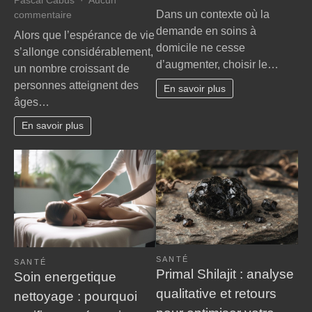
Pascal Cabus
Aucun
Infir
Dans un contexte où la
sur
commentaire
à
Grand
demande en soins à
Alors que l’espérance de vie
domic
âge,
domicile ne cesse
s’allonge considérablement,
:
handicap
d’augmenter, choisir le…
le
un nombre croissant de
et
guide
personnes atteignent des
perte
En savoir plus
essen
âges…
d’autonomie
pour
:
chois
En savoir plus
nos
le
conseils
cabin
bienveillants
infirm
pour
idéal
faire
valoir
vos
droits
à
SANTÉ
la
SANTÉ
Primal Shilajit : analyse
Soin energetique
MDPH
qualitative et retours
nettoyage : pourquoi