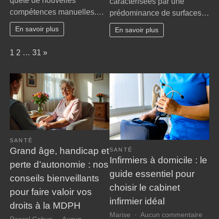
quête de nouvelles
caractérisées par une
formation
transforme
compétences manuelles.…
onglerie
prédominance de surfaces…
les
pour
villes
En savoir plus
En savoir plus
débutant
?
Page:
Next
1
2
…
31
»
SANTÉ
Grand âge, handicap et
SANTÉ
Infirmiers à domicile : le
perte d’autonomie : nos
guide essentiel pour
conseils bienveillants
choisir le cabinet
pour faire valoir vos
infirmier idéal
droits à la MDPH
sur
Marise
Aucun commentaire