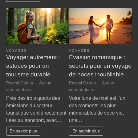
?
VOYAGES
VOYAGES
Voyager autrement :
Évasion romantique :
astuces pour un
secrets pour un voyage
tourisme durable
de noces inoubliable
Pascal Cabus
Aucun
Pascal Cabus
Aucun
sur
sur
commentaire
commentaire
Voyager
Évasion
Près des trois quarts des
Votre lune de miel est l’un
autrement
romantique
émissions du secteur
des moments les plus
:
:
touristique sont directement
mémorables de votre vie,
astuces
secrets
liées au transport, avec…
une…
pour
pour
un
un
En savoir plus
En savoir plus
tourisme
voyage