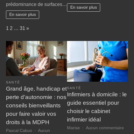
prédominance de surfaces…
les
bricolage
En savoir plus
villes
chez
En savoir plus
?
soi
Page:
Next
1
2
…
31
»
SANTÉ
Grand âge, handicap et
SANTÉ
Infirmiers à domicile : le
perte d’autonomie : nos
guide essentiel pour
conseils bienveillants
choisir le cabinet
pour faire valoir vos
infirmier idéal
droits à la MDPH
sur
Marise
Aucun commentaire
Pascal Cabus
Aucun
Infir