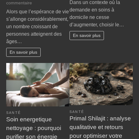
Dans un contexte où la
sur
commentaire
à
Grand
demande en soins à
Alors que l’espérance de vie
domic
âge,
domicile ne cesse
s’allonge considérablement,
:
handicap
d’augmenter, choisir le…
le
un nombre croissant de
et
guide
personnes atteignent des
perte
En savoir plus
essen
âges…
d’autonomie
pour
:
chois
En savoir plus
nos
le
conseils
cabin
bienveillants
infirm
pour
idéal
faire
valoir
vos
droits
à
SANTÉ
la
SANTÉ
Primal Shilajit : analyse
Soin energetique
MDPH
qualitative et retours
nettoyage : pourquoi
pour optimiser votre
purifier son énergie