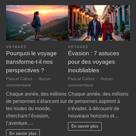
VOYAGES
VOYAGES
Pourquoi le voyage
Évasion : 7 astuces
transforme-t-il nos
pour des voyages
perspectives ?
inoubliables
Pascal Cabus
Aucun
Pascal Cabus
Aucun
sur
sur
commentaire
commentaire
Pourquoi
Évasion
Chaque année, des millions
Chaque année, des millions
le
:
de personnes s’élancent sur
de personnes aspirent à
voyage
7
les routes du monde,
s’évader, à découvrir de
transforme-
astuces
cherchant l’évasion,
nouveaux horizons et…
t-
pour
l’aventure,…
il
des
En savoir plus
nos
voyages
En savoir plus
perspectives
inoubliables