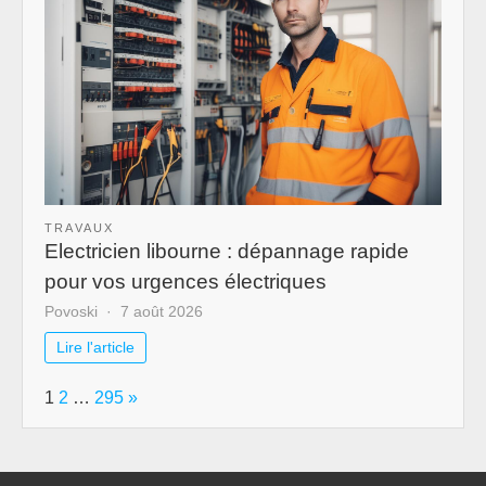
TRAVAUX
Electricien libourne : dépannage rapide
pour vos urgences électriques
Povoski
7 août 2026
Lire l'article
Page:
Next
1
2
…
295
»