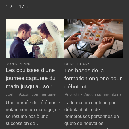
durable
de
Page:
Next
1
2
…
17
»
noces
inoubliable
BONS PLANS
BONS PLANS
Les coulisses d’une
Les bases de la
journée capturée du
formation onglerie pour
matin jusqu’au soir
débutant
sur
sur
Joel
Aucun commentaire
Povoski
Aucun commentaire
Les
Les
Une journée de cérémonie,
La formation onglerie pour
coulisses
bas
notamment un mariage, ne
débutant attire de
d’une
de
se résume pas à une
nombreuses personnes en
journée
la
succession de…
quête de nouvelles
capturée
form