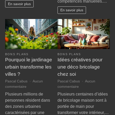
compétences manuelles.…
du
ongl
En savoir plus
matin
pour
En savoir plus
jusqu’au
débu
soir
BONS PLANS
BONS PLANS
Pourquoi le jardinage
Idées créatives pour
urbain transforme les
une déco bricolage
villes ?
chez soi
Pascal Cabus
Aucun
Pascal Cabus
Aucun
sur
sur
commentaire
commentaire
Pourquoi
Idées
Plusieurs millions de
Plusieurs centaines d’idées
le
créatives
personnes résident dans
de bricolage maison sont à
jardinage
pour
des zones urbaines
portée de main pour
urbain
une
caractérisées par une
transformer votre intérieur,…
transforme
déco