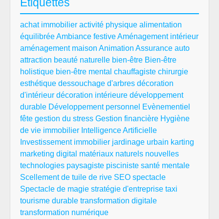
Étiquettes
achat immobilier
activité physique
alimentation
équilibrée
Ambiance festive
Aménagement intérieur
aménagement maison
Animation
Assurance auto
attraction
beauté naturelle
bien-être
Bien-être
holistique
bien-être mental
chauffagiste
chirurgie
esthétique
dessouchage d'arbres
décoration
d'intérieur
décoration intérieure
développement
durable
Développement personnel
Evènementiel
fête
gestion du stress
Gestion financière
Hygiène
de vie
immobilier
Intelligence Artificielle
Investissement immobilier
jardinage urbain
karting
marketing digital
matériaux naturels
nouvelles
technologies
paysagiste
pisciniste
santé mentale
Scellement de tuile de rive
SEO
spectacle
Spectacle de magie
stratégie d'entreprise
taxi
tourisme durable
transformation digitale
transformation numérique