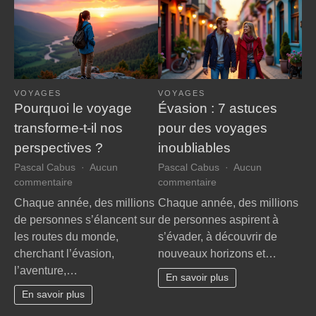
VOYAGES
VOYAGES
Pourquoi le voyage
Évasion : 7 astuces
transforme-t-il nos
pour des voyages
perspectives ?
inoubliables
Pascal Cabus
Aucun
Pascal Cabus
Aucun
sur
sur
commentaire
commentaire
Pourquoi
Évasion
Chaque année, des millions
Chaque année, des millions
le
:
de personnes s’élancent sur
de personnes aspirent à
voyage
7
les routes du monde,
s’évader, à découvrir de
transforme-
astuces
cherchant l’évasion,
nouveaux horizons et…
t-
pour
l’aventure,…
il
des
En savoir plus
nos
voyages
En savoir plus
perspectives
inoubliables
?