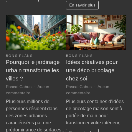
matin
pour
En savoir plus
jusqu’au
débu
soir
BONS PLANS
BONS PLANS
Pourquoi le jardinage
Idées créatives pour
urbain transforme les
une déco bricolage
villes ?
chez soi
Pascal Cabus
Aucun
Pascal Cabus
Aucun
sur
sur
commentaire
commentaire
Pourquoi
Idées
Plusieurs millions de
Plusieurs centaines d’idées
le
créatives
personnes résident dans
de bricolage maison sont à
jardinage
pour
des zones urbaines
portée de main pour
urbain
une
caractérisées par une
transformer votre intérieur,…
transforme
déco
prédominance de surfaces…
les
bricolage