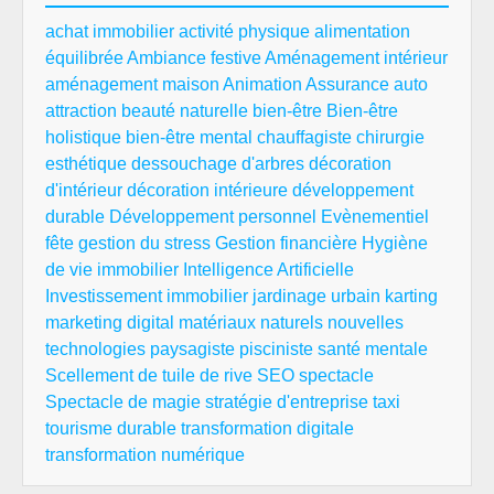
achat immobilier
activité physique
alimentation
équilibrée
Ambiance festive
Aménagement intérieur
aménagement maison
Animation
Assurance auto
attraction
beauté naturelle
bien-être
Bien-être
holistique
bien-être mental
chauffagiste
chirurgie
esthétique
dessouchage d'arbres
décoration
d'intérieur
décoration intérieure
développement
durable
Développement personnel
Evènementiel
fête
gestion du stress
Gestion financière
Hygiène
de vie
immobilier
Intelligence Artificielle
Investissement immobilier
jardinage urbain
karting
marketing digital
matériaux naturels
nouvelles
technologies
paysagiste
pisciniste
santé mentale
Scellement de tuile de rive
SEO
spectacle
Spectacle de magie
stratégie d'entreprise
taxi
tourisme durable
transformation digitale
transformation numérique