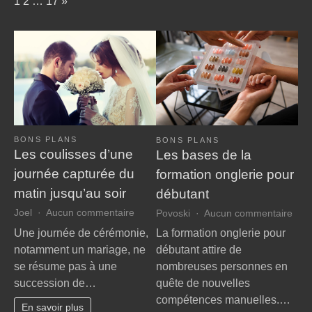
Page:
Next
1
2
…
17
»
noces
inoubliable
BONS PLANS
BONS PLANS
Les coulisses d’une
Les bases de la
journée capturée du
formation onglerie pour
matin jusqu’au soir
débutant
sur
sur
Joel
Aucun commentaire
Povoski
Aucun commentaire
Les
Les
Une journée de cérémonie,
La formation onglerie pour
coulisses
bas
notamment un mariage, ne
débutant attire de
d’une
de
se résume pas à une
nombreuses personnes en
journée
la
succession de…
quête de nouvelles
capturée
form
compétences manuelles.…
du
ongl
En savoir plus