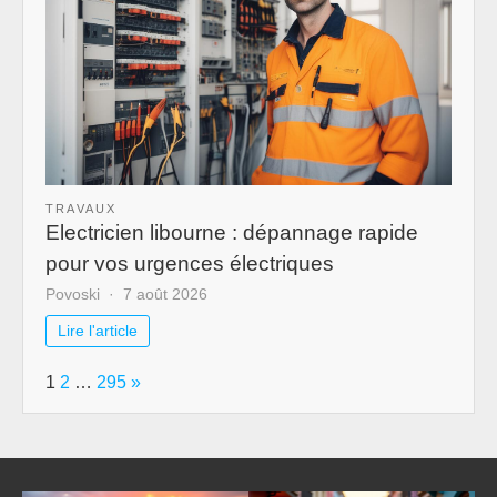
TRAVAUX
Electricien libourne : dépannage rapide
pour vos urgences électriques
Povoski
7 août 2026
Lire l'article
Page:
Next
1
2
…
295
»