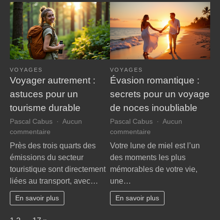
VOYAGES
VOYAGES
Voyager autrement :
Évasion romantique :
astuces pour un
secrets pour un voyage
tourisme durable
de noces inoubliable
Pascal Cabus
Aucun
Pascal Cabus
Aucun
sur
sur
commentaire
commentaire
Voyager
Évasion
Près des trois quarts des
Votre lune de miel est l’un
autrement
romantique
émissions du secteur
des moments les plus
:
:
touristique sont directement
mémorables de votre vie,
astuces
secrets
liées au transport, avec…
une…
pour
pour
un
un
En savoir plus
En savoir plus
tourisme
voyage
durable
de