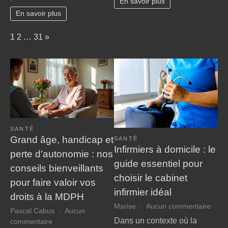
En savoir plus
villes
chez
En savoir plus
?
soi
Page:
Next
1
2
…
31
»
SANTÉ
Grand âge, handicap et
SANTÉ
Infirmiers à domicile : le
perte d’autonomie : nos
guide essentiel pour
conseils bienveillants
choisir le cabinet
pour faire valoir vos
infirmier idéal
droits à la MDPH
sur
Marise
Aucun commentaire
Pascal Cabus
Aucun
Infir
Dans un contexte où la
sur
commentaire
à