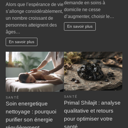
Grand
demande en soins à
Alors que l’espérance de vie
domic
âge,
domicile ne cesse
s’allonge considérablement,
:
handicap
d’augmenter, choisir le…
le
un nombre croissant de
et
guide
personnes atteignent des
perte
En savoir plus
essen
âges…
d’autonomie
pour
:
chois
En savoir plus
nos
le
conseils
cabin
bienveillants
infirm
pour
idéal
faire
valoir
vos
droits
à
SANTÉ
la
SANTÉ
Primal Shilajit : analyse
Soin energetique
MDPH
qualitative et retours
nettoyage : pourquoi
pour optimiser votre
purifier son énergie
santé
régulièrement