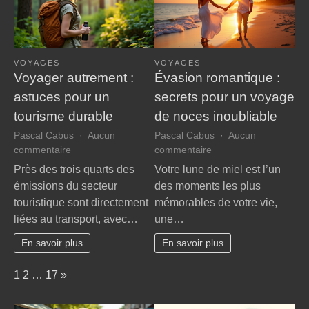
VOYAGES
VOYAGES
Voyager autrement :
Évasion romantique :
astuces pour un
secrets pour un voyage
tourisme durable
de noces inoubliable
Pascal Cabus
Aucun
Pascal Cabus
Aucun
sur
sur
commentaire
commentaire
Voyager
Évasion
Près des trois quarts des
Votre lune de miel est l’un
autrement
romantique
émissions du secteur
des moments les plus
:
:
touristique sont directement
mémorables de votre vie,
astuces
secrets
liées au transport, avec…
une…
pour
pour
un
un
En savoir plus
En savoir plus
tourisme
voyage
durable
de
Page:
Next
1
2
…
17
»
noces
inoubliable