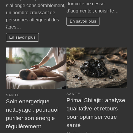
âge,
domicile ne cesse
s’allonge considérablement,
:
handicap
d’augmenter, choisir le…
le
un nombre croissant de
et
guide
personnes atteignent des
perte
En savoir plus
essen
âges…
d’autonomie
pour
:
chois
En savoir plus
nos
le
conseils
cabin
bienveillants
infirm
pour
idéal
faire
valoir
vos
droits
à
SANTÉ
la
SANTÉ
Primal Shilajit : analyse
Soin energetique
MDPH
qualitative et retours
nettoyage : pourquoi
pour optimiser votre
purifier son énergie
santé
régulièrement