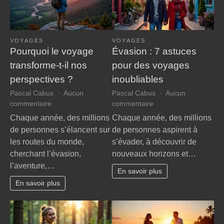
VOYAGES
VOYAGES
Pourquoi le voyage
Évasion : 7 astuces
transforme-t-il nos
pour des voyages
perspectives ?
inoubliables
Pascal Cabus
Aucun
Pascal Cabus
Aucun
sur
sur
commentaire
commentaire
Pourquoi
Évasion
Chaque année, des millions
Chaque année, des millions
le
:
de personnes s’élancent sur
de personnes aspirent à
voyage
7
les routes du monde,
s’évader, à découvrir de
transforme-
astuces
cherchant l’évasion,
nouveaux horizons et…
t-
pour
l’aventure,…
il
des
En savoir plus
nos
voyages
En savoir plus
perspectives
inoubliables
?