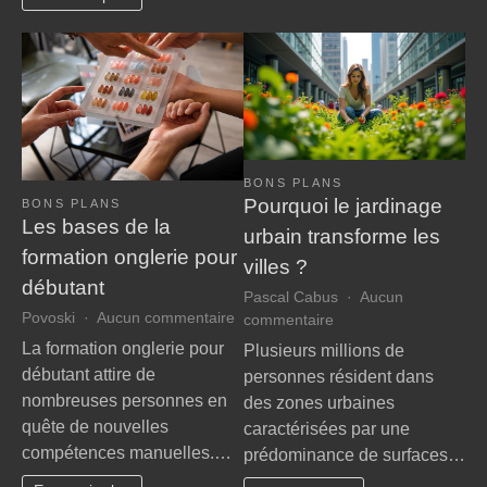
votre
température
corporelle
en
public
BONS PLANS
Pourquoi le jardinage
BONS PLANS
Les bases de la
urbain transforme les
formation onglerie pour
villes ?
débutant
Pascal Cabus
Aucun
sur
Povoski
Aucun commentaire
sur
commentaire
Les
Pourquoi
La formation onglerie pour
Plusieurs millions de
bases
le
débutant attire de
personnes résident dans
de
jardinage
nombreuses personnes en
des zones urbaines
la
urbain
quête de nouvelles
caractérisées par une
formation
transforme
compétences manuelles.…
onglerie
prédominance de surfaces…
les
pour
villes