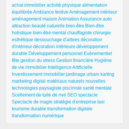
achat immobilier
activité physique
alimentation
équilibrée
Ambiance festive
Aménagement intérieur
aménagement maison
Animation
Assurance auto
attraction
beauté naturelle
bien-être
Bien-être
holistique
bien-être mental
chauffagiste
chirurgie
esthétique
dessouchage d'arbres
décoration
d'intérieur
décoration intérieure
développement
durable
Développement personnel
Evènementiel
fête
gestion du stress
Gestion financière
Hygiène
de vie
immobilier
Intelligence Artificielle
Investissement immobilier
jardinage urbain
karting
marketing digital
matériaux naturels
nouvelles
technologies
paysagiste
pisciniste
santé mentale
Scellement de tuile de rive
SEO
spectacle
Spectacle de magie
stratégie d'entreprise
taxi
tourisme durable
transformation digitale
transformation numérique