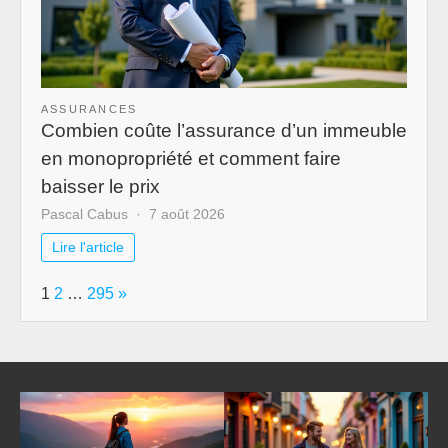
ASSURANCES
Combien coûte l’assurance d’un immeuble
en monopropriété et comment faire
baisser le prix
Pascal Cabus
7 août 2026
Lire l'article
Page:
Next
1
2
…
295
»