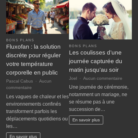
BONS PLANS
Fluxofan : la solution
BONS PLANS
Les coulisses d’une
discrète pour réguler
journée capturée du
votre température
matin jusqu’au soir
corporelle en public
sur
Joel
Aucun commentaire
Pascal Cabus
Aucun
Les
Une journée de cérémonie,
sur
commentaire
coulisse
Fluxofan
notamment un mariage, ne
Les vagues de chaleur et les
d’une
:
se résume pas à une
environnements confinés
journée
la
succession de…
capturé
transforment parfois les
solution
du
déplacements quotidiens ou
discrète
En savoir plus
matin
les…
pour
jusqu’a
réguler
soir
En savoir plus