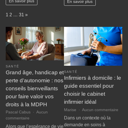
En savoir plus
En savoir plus
débutant
?
Page:
Next
1
2
…
31
»
SANTÉ
Grand âge, handicap et
SANTÉ
Infirmiers à domicile : le
perte d’autonomie : nos
guide essentiel pour
conseils bienveillants
choisir le cabinet
pour faire valoir vos
infirmier idéal
droits à la MDPH
sur
Marise
Aucun commentaire
Pascal Cabus
Aucun
Infir
Dans un contexte où la
sur
commentaire
à
Grand
demande en soins à
Alors que l’espérance de vie
domic