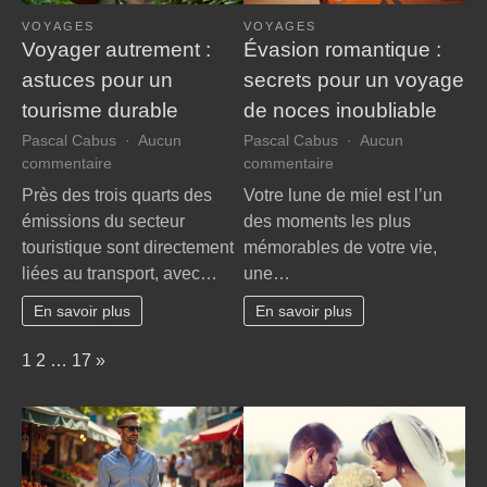
VOYAGES
VOYAGES
Voyager autrement :
Évasion romantique :
astuces pour un
secrets pour un voyage
tourisme durable
de noces inoubliable
Pascal Cabus
Aucun
Pascal Cabus
Aucun
sur
sur
commentaire
commentaire
Voyager
Évasion
Près des trois quarts des
Votre lune de miel est l’un
autrement
romantique
émissions du secteur
des moments les plus
:
:
touristique sont directement
mémorables de votre vie,
astuces
secrets
liées au transport, avec…
une…
pour
pour
un
un
En savoir plus
En savoir plus
tourisme
voyage
durable
de
Page:
Next
1
2
…
17
»
noces
inoubliable