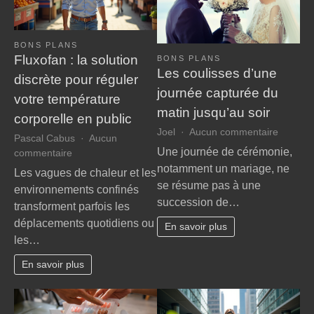
BONS PLANS
Fluxofan : la solution
BONS PLANS
Les coulisses d’une
discrète pour réguler
journée capturée du
votre température
matin jusqu’au soir
corporelle en public
sur
Joel
Aucun commentaire
Pascal Cabus
Aucun
Les
Une journée de cérémonie,
sur
commentaire
coulisse
Fluxofan
notamment un mariage, ne
Les vagues de chaleur et les
d’une
:
se résume pas à une
environnements confinés
journée
la
succession de…
capturé
transforment parfois les
solution
du
déplacements quotidiens ou
discrète
En savoir plus
matin
les…
pour
jusqu’a
réguler
soir
En savoir plus
votre
température
corporelle
en