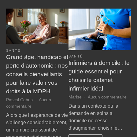
SANTÉ
Grand âge, handicap et
SANTÉ
Infirmiers à domicile : le
perte d’autonomie : nos
guide essentiel pour
conseils bienveillants
choisir le cabinet
pour faire valoir vos
infirmier idéal
droits à la MDPH
sur
Marise
Aucun commentaire
Pascal Cabus
Aucun
Infir
Dans un contexte où la
sur
commentaire
à
Grand
demande en soins à
Alors que l’espérance de vie
domic
âge,
domicile ne cesse
s’allonge considérablement,
:
handicap
d’augmenter, choisir le…
le
un nombre croissant de
et
guide