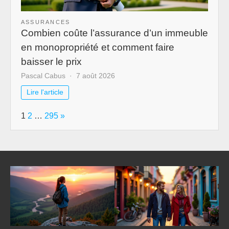
ASSURANCES
Combien coûte l’assurance d’un immeuble
en monopropriété et comment faire
baisser le prix
Pascal Cabus
7 août 2026
Lire l'article
Page:
Next
1
2
…
295
»