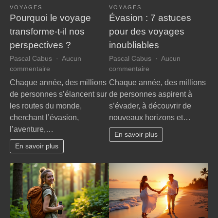
VOYAGES
VOYAGES
Pourquoi le voyage
Évasion : 7 astuces
transforme-t-il nos
pour des voyages
perspectives ?
inoubliables
Pascal Cabus
Aucun
Pascal Cabus
Aucun
sur
sur
commentaire
commentaire
Pourquoi
Évasion
Chaque année, des millions
Chaque année, des millions
le
:
de personnes s’élancent sur
de personnes aspirent à
voyage
7
les routes du monde,
s’évader, à découvrir de
transforme-
astuces
cherchant l’évasion,
nouveaux horizons et…
t-
pour
l’aventure,…
il
des
En savoir plus
nos
voyages
En savoir plus
perspectives
inoubliables
?