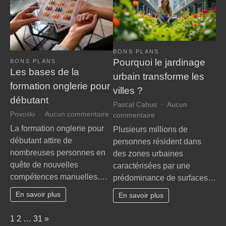
public
BONS PLANS
Pourquoi le jardinage
BONS PLANS
Les bases de la
urbain transforme les
formation onglerie pour
villes ?
débutant
Pascal Cabus
Aucun
sur
Povoski
Aucun commentaire
sur
commentaire
Les
Pourquoi
La formation onglerie pour
Plusieurs millions de
bases
le
débutant attire de
personnes résident dans
de
jardinage
nombreuses personnes en
des zones urbaines
la
urbain
quête de nouvelles
caractérisées par une
formation
transforme
compétences manuelles.…
onglerie
prédominance de surfaces…
les
pour
villes
En savoir plus
En savoir plus
débutant
?
Page:
Next
1
2
…
31
»