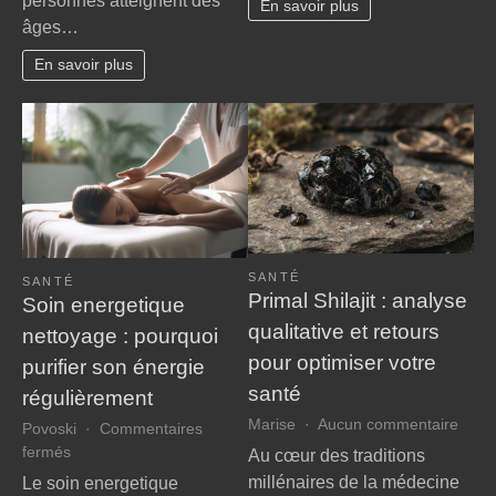
personnes atteignent des
perte
En savoir plus
essen
âges…
d’autonomie
pour
:
chois
En savoir plus
nos
le
conseils
cabin
bienveillants
infirm
pour
idéal
faire
valoir
vos
droits
à
SANTÉ
la
SANTÉ
Primal Shilajit : analyse
Soin energetique
MDPH
qualitative et retours
nettoyage : pourquoi
pour optimiser votre
purifier son énergie
santé
régulièrement
sur
Marise
Aucun commentaire
Povoski
Commentaires
Prima
sur
fermés
Au cœur des traditions
Shilaj
Soin
millénaires de la médecine
Le soin energetique
: