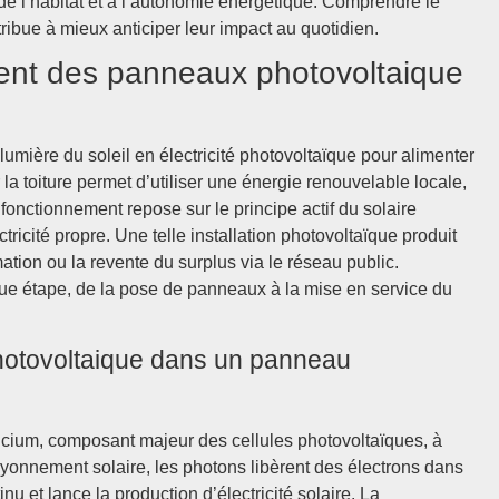
 de l’habitat et à l’autonomie énergétique. Comprendre le
bue à mieux anticiper leur impact au quotidien.
ent des panneaux photovoltaique
lumière du soleil en électricité photovoltaïque pour alimenter
 la toiture permet d’utiliser une énergie renouvelable locale,
 fonctionnement repose sur le principe actif du solaire
ctricité propre. Une telle installation photovoltaïque produit
tion ou la revente du surplus via le réseau public.
e étape, de la pose de panneaux à la mise en service du
 photovoltaique dans un panneau
ilicium, composant majeur des cellules photovoltaïques, à
ayonnement solaire, les photons libèrent des électrons dans
 et lance la production d’électricité solaire. La