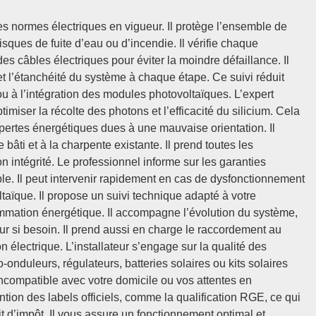
 des normes électriques en vigueur. Il protège l’ensemble de
isques de fuite d’eau ou d’incendie. Il vérifie chaque
es câbles électriques pour éviter la moindre défaillance. Il
t l’étanchéité du système à chaque étape. Ce suivi réduit
it ou à l’intégration des modules photovoltaïques. L’expert
imiser la récolte des photons et l’efficacité du silicium. Cela
ertes énergétiques dues à une mauvaise orientation. Il
bâti et à la charpente existante. Il prend toutes les
on intégrité. Le professionnel informe sur les garanties
ble. Il peut intervenir rapidement en cas de dysfonctionnement
aïque. Il propose un suivi technique adapté à votre
ommation énergétique. Il accompagne l’évolution du système,
 si besoin. Il prend aussi en charge le raccordement au
on électrique. L’installateur s’engage sur la qualité des
onduleurs, régulateurs, batteries solaires ou kits solaires
incompatible avec votre domicile ou vos attentes en
ntion des labels officiels, comme la qualification RGE, ce qui
 d’impôt. Il vous assure un fonctionnement optimal et