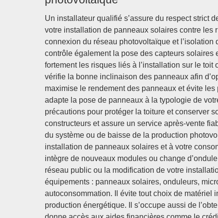
Un installateur qualifié s’assure du respect strict
votre installation de panneaux solaires contre les r
connexion du réseau photovoltaïque et l’isolation d
contrôle également la pose des capteurs solaires e
fortement les risques liés à l’installation sur le to
vérifie la bonne inclinaison des panneaux afin d’opt
maximise le rendement des panneaux et évite les p
adapte la pose de panneaux à la typologie de votre 
précautions pour protéger la toiture et conserver s
constructeurs et assure un service après-vente fia
du système ou de baisse de la production photovolt
installation de panneaux solaires et à votre cons
intègre de nouveaux modules ou change d’onduleur
réseau public ou la modification de votre installati
équipements : panneaux solaires, onduleurs, micro-
autoconsommation. Il évite tout choix de matériel 
production énergétique. Il s’occupe aussi de l’obte
donne accès aux aides financières comme le crédit