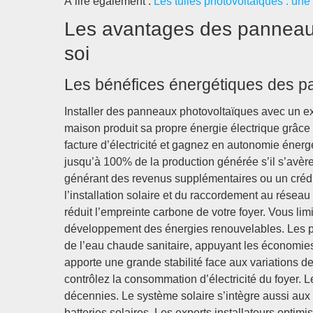
À lire également :
Les tuiles photovoltaïques : une
Les avantages des panneaux
soi
Les bénéfices énergétiques des p
Installer des panneaux photovoltaïques avec un exp
maison produit sa propre énergie électrique grâc
facture d’électricité et gagnez en autonomie éne
jusqu’à 100% de la production générée s’il s’avèr
générant des revenus supplémentaires ou un crédit 
l’installation solaire et du raccordement au résea
réduit l’empreinte carbone de votre foyer. Vous limi
développement des énergies renouvelables. Les p
de l’eau chaude sanitaire, appuyant les économies
apporte une grande stabilité face aux variations des
contrôlez la consommation d’électricité du foyer.
décennies. Le système solaire s’intègre aussi aux
batteries solaires. Les experts installateurs opti