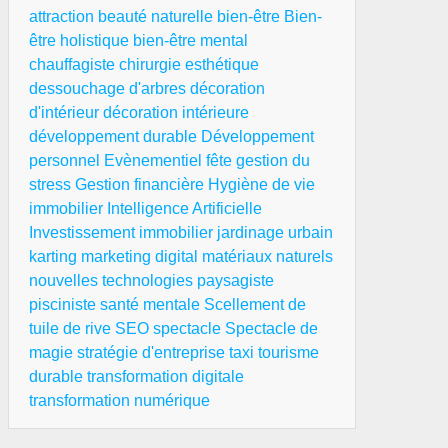
attraction
beauté naturelle
bien-être
Bien-
être holistique
bien-être mental
chauffagiste
chirurgie esthétique
dessouchage d'arbres
décoration
d'intérieur
décoration intérieure
développement durable
Développement
personnel
Evènementiel
fête
gestion du
stress
Gestion financière
Hygiène de vie
immobilier
Intelligence Artificielle
Investissement immobilier
jardinage urbain
karting
marketing digital
matériaux naturels
nouvelles technologies
paysagiste
pisciniste
santé mentale
Scellement de
tuile de rive
SEO
spectacle
Spectacle de
magie
stratégie d'entreprise
taxi
tourisme
durable
transformation digitale
transformation numérique