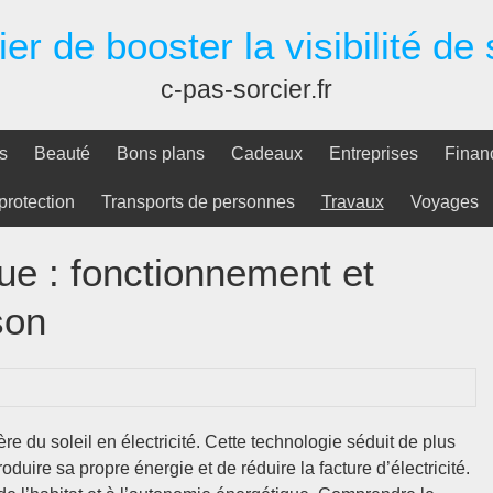
er de booster la visibilité de
c-pas-sorcier.fr
s
Beauté
Bons plans
Cadeaux
Entreprises
Finan
protection
Transports de personnes
Travaux
Voyages
ue : fonctionnement et
son
e du soleil en électricité. Cette technologie séduit de plus
duire sa propre énergie et de réduire la facture d’électricité.