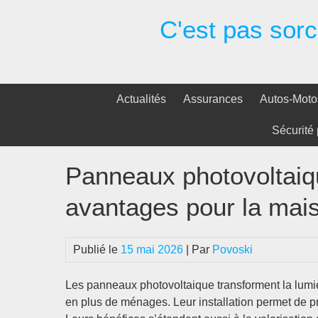
Passer
C'est pas sorci
au
contenu
Actualités
Assurances
Autos-Moto
Sécurité 
Panneaux photovoltaiq
avantages pour la mai
Publié le
15 mai 2026
| Par
Povoski
Les panneaux photovoltaique transforment la lumièr
en plus de ménages. Leur installation permet de pro