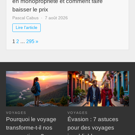
en monopropriété et comment faire
baisser le prix
Pascal Cabus
7 août 2026
Lire l'article
Page:
Next
1
2
…
295
»
VOYAGES
VOYAGES
Pourquoi le voyage
Évasion : 7 astuces
transforme-t-il nos
pour des voyages