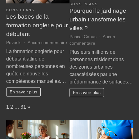
BONS PLANS
Pourquoi le jardinage
BONS PLANS
Les bases de la
urbain transforme les
formation onglerie pour
villes ?
débutant
Pascal Cabus
Aucun
sur
Povoski
Aucun commentaire
sur
commentaire
Les
Pourquoi
La formation onglerie pour
Plusieurs millions de
bases
le
débutant attire de
personnes résident dans
de
jardinage
nombreuses personnes en
des zones urbaines
la
urbain
quête de nouvelles
caractérisées par une
formation
transforme
compétences manuelles.…
onglerie
prédominance de surfaces…
les
pour
villes
En savoir plus
En savoir plus
débutant
?
Page:
Next
1
2
…
31
»