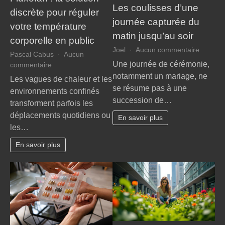
Les coulisses d’une
discrète pour réguler
journée capturée du
votre température
matin jusqu’au soir
corporelle en public
sur
Joel
Aucun commentaire
Pascal Cabus
Aucun
Les
Une journée de cérémonie,
sur
commentaire
coulisse
Fluxofan
notamment un mariage, ne
Les vagues de chaleur et les
d’une
:
se résume pas à une
environnements confinés
journée
la
succession de…
capturé
transforment parfois les
solution
du
déplacements quotidiens ou
discrète
En savoir plus
matin
les…
pour
jusqu’a
réguler
soir
En savoir plus
votre
température
corporelle
en
public