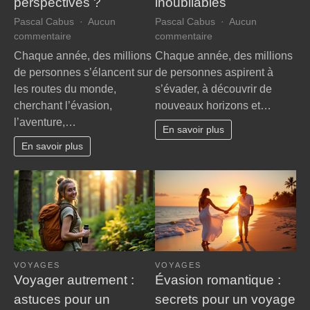
perspectives ?
inoubliables
Pascal Cabus
Aucun
Pascal Cabus
Aucun
sur
sur
commentaire
commentaire
Pourquoi
Évasion
Chaque année, des millions
Chaque année, des millions
le
:
de personnes s’élancent sur
de personnes aspirent à
voyage
7
les routes du monde,
s’évader, à découvrir de
transforme-
astuces
cherchant l’évasion,
nouveaux horizons et…
t-
pour
l’aventure,…
il
des
En savoir plus
nos
voyages
En savoir plus
perspectives
inoubliables
?
VOYAGES
VOYAGES
Voyager autrement :
Évasion romantique :
astuces pour un
secrets pour un voyage