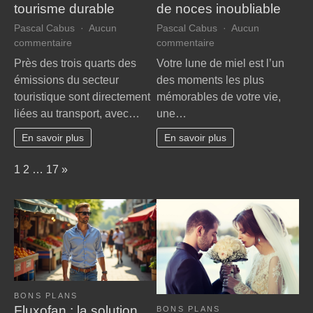
tourisme durable
de noces inoubliable
Pascal Cabus
Aucun
Pascal Cabus
Aucun
sur
sur
commentaire
commentaire
Voyager
Évasion
Près des trois quarts des
Votre lune de miel est l’un
autrement
romantique
émissions du secteur
des moments les plus
:
:
touristique sont directement
mémorables de votre vie,
astuces
secrets
liées au transport, avec…
une…
pour
pour
un
un
En savoir plus
En savoir plus
tourisme
voyage
durable
de
Page:
Next
1
2
…
17
»
noces
inoubliable
BONS PLANS
Fluxofan : la solution
BONS PLANS