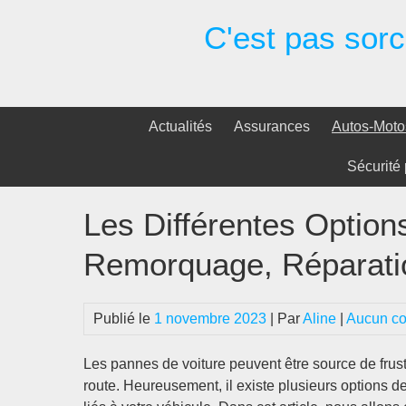
Passer
C'est pas sorci
au
contenu
Actualités
Assurances
Autos-Moto
Sécurité 
Les Différentes Optio
Remorquage, Réparatio
Publié le
1 novembre 2023
| Par
Aline
|
Aucun c
Les pannes de voiture peuvent être source de frustr
route. Heureusement, il existe plusieurs options 