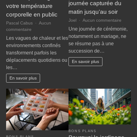
journée capturée du
votre température
matin jusqu’au soir
corporelle en public
sur
Joel
Aucun commentaire
Pascal Cabus
Aucun
Les
Une journée de cérémonie,
sur
commentaire
coulisse
Fluxofan
notamment un mariage, ne
Les vagues de chaleur et les
d’une
:
se résume pas à une
environnements confinés
journée
la
succession de…
capturé
transforment parfois les
solution
du
déplacements quotidiens ou
discrète
En savoir plus
matin
les…
pour
jusqu’a
réguler
soir
En savoir plus
votre
température
corporelle
en
public
BONS PLANS
BONS PLANS