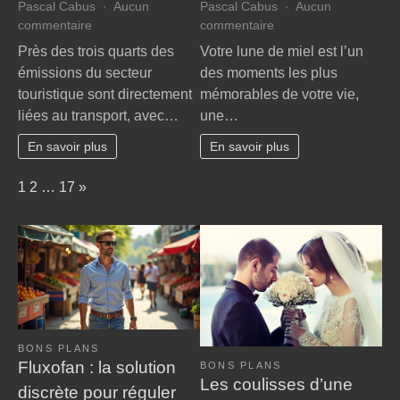
Pascal Cabus
Aucun
Pascal Cabus
Aucun
sur
sur
commentaire
commentaire
Voyager
Évasion
Près des trois quarts des
Votre lune de miel est l’un
autrement
romantique
émissions du secteur
des moments les plus
:
:
touristique sont directement
mémorables de votre vie,
astuces
secrets
liées au transport, avec…
une…
pour
pour
un
un
En savoir plus
En savoir plus
tourisme
voyage
durable
de
Page:
Next
1
2
…
17
»
noces
inoubliable
BONS PLANS
Fluxofan : la solution
BONS PLANS
Les coulisses d’une
discrète pour réguler