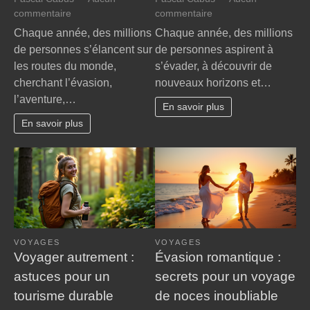
sur
sur
commentaire
commentaire
Pourquoi
Évasion
Chaque année, des millions
Chaque année, des millions
le
:
de personnes s’élancent sur
de personnes aspirent à
voyage
7
les routes du monde,
s’évader, à découvrir de
transforme-
astuces
cherchant l’évasion,
nouveaux horizons et…
t-
pour
l’aventure,…
il
des
En savoir plus
nos
voyages
En savoir plus
perspectives
inoubliables
?
VOYAGES
VOYAGES
Voyager autrement :
Évasion romantique :
astuces pour un
secrets pour un voyage
tourisme durable
de noces inoubliable