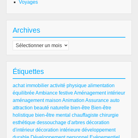
Voyages
Archives
Archives
Étiquettes
achat immobilier
activité physique
alimentation
équilibrée
Ambiance festive
Aménagement intérieur
aménagement maison
Animation
Assurance auto
attraction
beauté naturelle
bien-être
Bien-être
holistique
bien-être mental
chauffagiste
chirurgie
esthétique
dessouchage d'arbres
décoration
d'intérieur
décoration intérieure
développement
durable
Développement personnel
Evènementiel