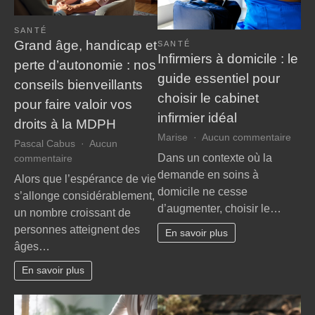
SANTÉ
Grand âge, handicap et
SANTÉ
Infirmiers à domicile : le
perte d’autonomie : nos
guide essentiel pour
conseils bienveillants
choisir le cabinet
pour faire valoir vos
infirmier idéal
droits à la MDPH
sur
Marise
Aucun commentaire
Pascal Cabus
Aucun
Infir
Dans un contexte où la
sur
commentaire
à
Grand
demande en soins à
Alors que l’espérance de vie
domic
âge,
domicile ne cesse
s’allonge considérablement,
:
handicap
d’augmenter, choisir le…
le
un nombre croissant de
et
guide
personnes atteignent des
perte
En savoir plus
essen
âges…
d’autonomie
pour
:
chois
En savoir plus
nos
le
conseils
cabin
bienveillants
infirm