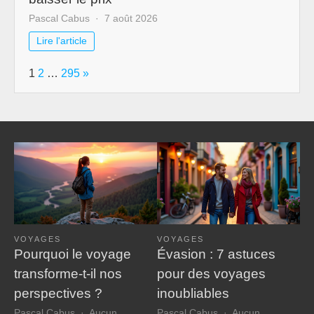
Pascal Cabus
7 août 2026
Lire l'article
Page:
Next
1
2
…
295
»
VOYAGES
VOYAGES
Pourquoi le voyage
Évasion : 7 astuces
transforme-t-il nos
pour des voyages
perspectives ?
inoubliables
Pascal Cabus
Aucun
Pascal Cabus
Aucun