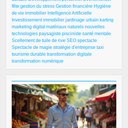
fête
gestion du stress
Gestion financière
Hygiène
de vie
immobilier
Intelligence Artificielle
Investissement immobilier
jardinage urbain
karting
marketing digital
matériaux naturels
nouvelles
technologies
paysagiste
pisciniste
santé mentale
Scellement de tuile de rive
SEO
spectacle
Spectacle de magie
stratégie d'entreprise
taxi
tourisme durable
transformation digitale
transformation numérique