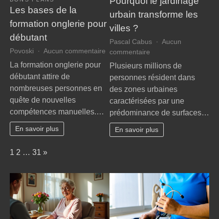
Pourquoi le jardinage
Les bases de la
urbain transforme les
formation onglerie pour
villes ?
débutant
Pascal Cabus
Aucun
sur
Povoski
Aucun commentaire
sur
commentaire
Les
Pourquoi
La formation onglerie pour
Plusieurs millions de
bases
le
débutant attire de
personnes résident dans
de
jardinage
nombreuses personnes en
des zones urbaines
la
urbain
quête de nouvelles
caractérisées par une
formation
transforme
compétences manuelles.…
onglerie
prédominance de surfaces…
les
pour
villes
En savoir plus
En savoir plus
débutant
?
Page:
Next
1
2
…
31
»