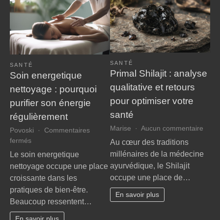
pour
idéal
faire
valoir
vos
droits
à
SANTÉ
la
SANTÉ
Primal Shilajit : analyse
Soin energetique
MDPH
qualitative et retours
nettoyage : pourquoi
pour optimiser votre
purifier son énergie
santé
régulièrement
sur
Marise
Aucun commentaire
Povoski
Commentaires
Prima
sur
fermés
Au cœur des traditions
Shilaj
Soin
millénaires de la médecine
Le soin energetique
:
energetique
ayurvédique, le Shilajit
nettoyage occupe une place
analy
nettoyage
occupe une place de…
croissante dans les
qualit
:
et
pratiques de bien-être.
pourquoi
En savoir plus
retou
Beaucoup ressentent…
purifier
pour
son
En savoir plus