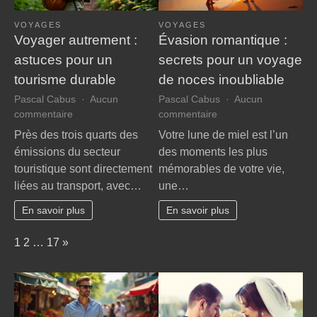
VOYAGES
VOYAGES
Voyager autrement :
Évasion romantique :
astuces pour un
secrets pour un voyage
tourisme durable
de noces inoubliable
Pascal Cabus
Aucun
Pascal Cabus
Aucun
sur
sur
commentaire
commentaire
Voyager
Évasion
Près des trois quarts des
Votre lune de miel est l’un
autrement
romantique
émissions du secteur
des moments les plus
:
:
touristique sont directement
mémorables de votre vie,
astuces
secrets
liées au transport, avec…
une…
pour
pour
un
un
En savoir plus
En savoir plus
tourisme
voyage
durable
de
Page:
Next
1
2
…
17
»
noces
inoubliable