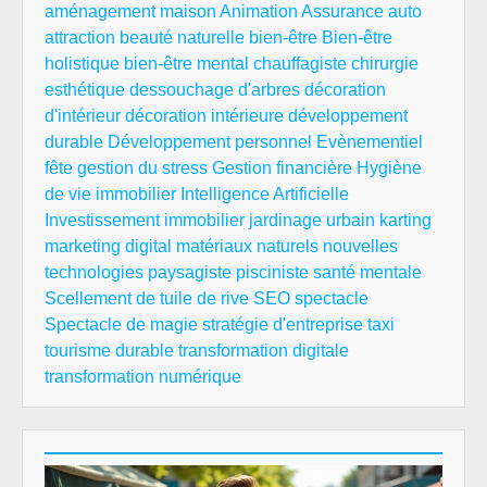
aménagement maison
Animation
Assurance auto
attraction
beauté naturelle
bien-être
Bien-être
holistique
bien-être mental
chauffagiste
chirurgie
esthétique
dessouchage d'arbres
décoration
d'intérieur
décoration intérieure
développement
durable
Développement personnel
Evènementiel
fête
gestion du stress
Gestion financière
Hygiène
de vie
immobilier
Intelligence Artificielle
Investissement immobilier
jardinage urbain
karting
marketing digital
matériaux naturels
nouvelles
technologies
paysagiste
pisciniste
santé mentale
Scellement de tuile de rive
SEO
spectacle
Spectacle de magie
stratégie d'entreprise
taxi
tourisme durable
transformation digitale
transformation numérique