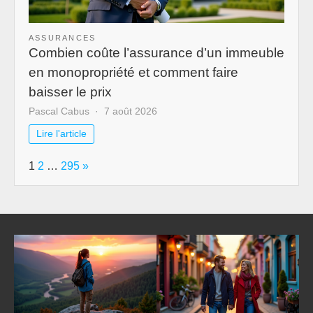
ASSURANCES
Combien coûte l’assurance d’un immeuble
en monopropriété et comment faire
baisser le prix
Pascal Cabus
7 août 2026
Lire l'article
Page:
Next
1
2
…
295
»