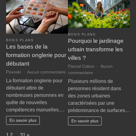
en
public
BONS PLANS
Pourquoi le jardinage
BONS PLANS
Les bases de la
urbain transforme les
formation onglerie pour
villes ?
débutant
Pascal Cabus
Aucun
sur
Povoski
Aucun commentaire
sur
commentaire
Les
Pourquoi
La formation onglerie pour
Plusieurs millions de
bases
le
débutant attire de
personnes résident dans
de
jardinage
nombreuses personnes en
des zones urbaines
la
urbain
quête de nouvelles
caractérisées par une
formation
transforme
compétences manuelles.…
onglerie
prédominance de surfaces…
les
pour
villes
En savoir plus
En savoir plus
débutant
?
Page:
Next
1
2
…
31
»