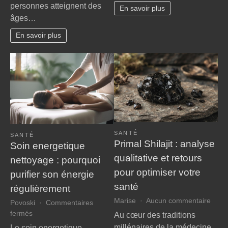
guide
personnes atteignent des
perte
En savoir plus
essen
âges…
d’autonomie
pour
:
chois
En savoir plus
nos
le
conseils
cabin
bienveillants
infirm
pour
idéal
faire
valoir
vos
droits
à
SANTÉ
la
SANTÉ
Primal Shilajit : analyse
Soin energetique
MDPH
qualitative et retours
nettoyage : pourquoi
pour optimiser votre
purifier son énergie
santé
régulièrement
sur
Marise
Aucun commentaire
Povoski
Commentaires
Prima
sur
fermés
Au cœur des traditions
Shilaj
Soin
millénaires de la médecine
Le soin energetique