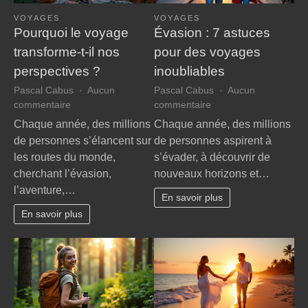
VOYAGES
VOYAGES
Pourquoi le voyage
Évasion : 7 astuces
transforme-t-il nos
pour des voyages
perspectives ?
inoubliables
Pascal Cabus
Aucun
Pascal Cabus
Aucun
sur
sur
commentaire
commentaire
Pourquoi
Évasion
Chaque année, des millions
Chaque année, des millions
le
:
de personnes s’élancent sur
de personnes aspirent à
voyage
7
les routes du monde,
s’évader, à découvrir de
transforme-
astuces
cherchant l’évasion,
nouveaux horizons et…
t-
pour
l’aventure,…
il
des
En savoir plus
nos
voyages
En savoir plus
perspectives
inoubliables
?