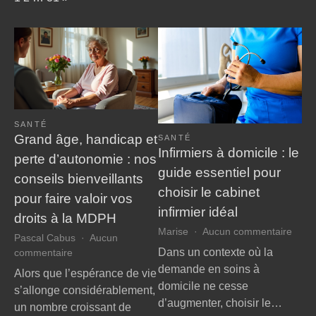
SANTÉ
Grand âge, handicap et
SANTÉ
Infirmiers à domicile : le
perte d’autonomie : nos
guide essentiel pour
conseils bienveillants
choisir le cabinet
pour faire valoir vos
infirmier idéal
droits à la MDPH
sur
Marise
Aucun commentaire
Pascal Cabus
Aucun
Infir
Dans un contexte où la
sur
commentaire
à
Grand
demande en soins à
Alors que l’espérance de vie
domic
âge,
domicile ne cesse
s’allonge considérablement,
:
handicap
d’augmenter, choisir le…
le
un nombre croissant de
et