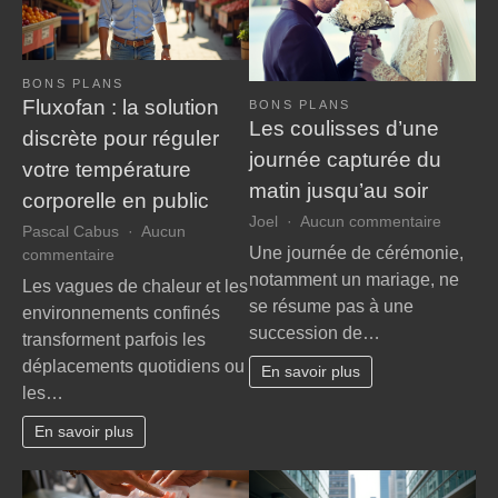
BONS PLANS
Fluxofan : la solution
BONS PLANS
Les coulisses d’une
discrète pour réguler
journée capturée du
votre température
matin jusqu’au soir
corporelle en public
sur
Joel
Aucun commentaire
Pascal Cabus
Aucun
Les
Une journée de cérémonie,
sur
commentaire
coulisse
Fluxofan
notamment un mariage, ne
Les vagues de chaleur et les
d’une
:
se résume pas à une
environnements confinés
journée
la
succession de…
capturé
transforment parfois les
solution
du
déplacements quotidiens ou
discrète
En savoir plus
matin
les…
pour
jusqu’a
réguler
soir
En savoir plus
votre
température
corporelle