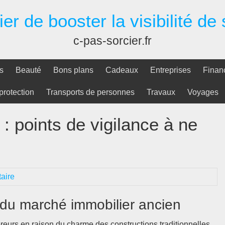
er de booster la visibilité de
c-pas-sorcier.fr
s
Beauté
Bons plans
Cadeaux
Entreprises
Finan
protection
Transports de personnes
Travaux
Voyages
: points de vigilance à ne
aire
 du marché immobilier ancien
reurs en raison du charme des constructions traditionnelles,