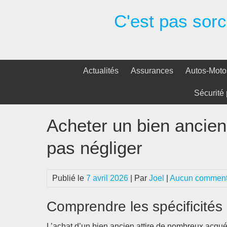
Passer
C'est pas sorci
au
contenu
Actualités
Assurances
Autos-Moto
Sécurité 
Acheter un bien ancien 
pas négliger
Publié le
7 avril 2026
| Par
Joel
|
Aucun comment
Comprendre les spécificités
L’achat d’un bien ancien attire de nombreux acqué