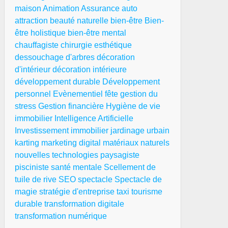
maison
Animation
Assurance auto
attraction
beauté naturelle
bien-être
Bien-
être holistique
bien-être mental
chauffagiste
chirurgie esthétique
dessouchage d'arbres
décoration
d'intérieur
décoration intérieure
développement durable
Développement
personnel
Evènementiel
fête
gestion du
stress
Gestion financière
Hygiène de vie
immobilier
Intelligence Artificielle
Investissement immobilier
jardinage urbain
karting
marketing digital
matériaux naturels
nouvelles technologies
paysagiste
pisciniste
santé mentale
Scellement de
tuile de rive
SEO
spectacle
Spectacle de
magie
stratégie d'entreprise
taxi
tourisme
durable
transformation digitale
transformation numérique