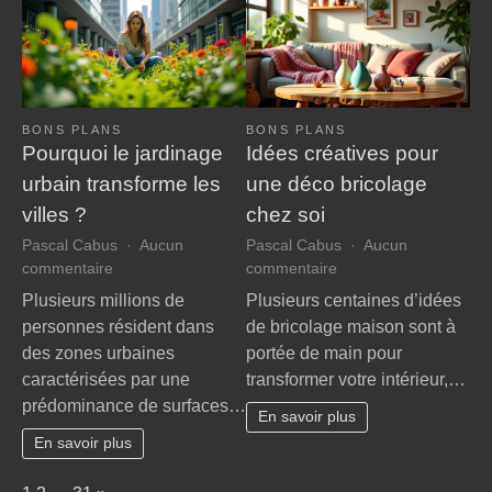
BONS PLANS
BONS PLANS
Pourquoi le jardinage
Idées créatives pour
urbain transforme les
une déco bricolage
villes ?
chez soi
Pascal Cabus
Aucun
Pascal Cabus
Aucun
sur
sur
commentaire
commentaire
Pourquoi
Idées
Plusieurs millions de
Plusieurs centaines d’idées
le
créatives
personnes résident dans
de bricolage maison sont à
jardinage
pour
des zones urbaines
portée de main pour
urbain
une
caractérisées par une
transformer votre intérieur,…
transforme
déco
prédominance de surfaces…
les
bricolage
En savoir plus
villes
chez
En savoir plus
?
soi