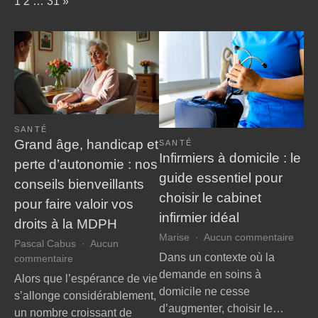
Page:
Next
1
2
…
31
»
SANTÉ
Grand âge, handicap et
SANTÉ
Infirmiers à domicile : le
perte d’autonomie : nos
guide essentiel pour
conseils bienveillants
choisir le cabinet
pour faire valoir vos
infirmier idéal
droits à la MDPH
sur
Marise
Aucun commentaire
Pascal Cabus
Aucun
Infir
Dans un contexte où la
sur
commentaire
à
Grand
demande en soins à
Alors que l’espérance de vie
domic
âge,
domicile ne cesse
s’allonge considérablement,
:
handicap
d’augmenter, choisir le…
le
un nombre croissant de
et