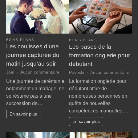
BONS PLANS
BONS PLANS
Les coulisses d’une
Les bases de la
journée capturée du
formation onglerie pour
matin jusqu’au soir
débutant
sur
sur
Joel
Aucun commentaire
Povoski
Aucun commentaire
Les
Les
Une journée de cérémonie,
La formation onglerie pour
coulisses
bas
notamment un mariage, ne
débutant attire de
d’une
de
se résume pas à une
nombreuses personnes en
journée
la
succession de…
quête de nouvelles
capturée
form
compétences manuelles.…
du
ongl
En savoir plus
matin
pour
En savoir plus
jusqu’au
débu
soir