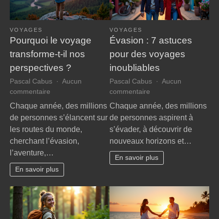
VOYAGES
VOYAGES
Pourquoi le voyage
Évasion : 7 astuces
transforme-t-il nos
pour des voyages
perspectives ?
inoubliables
Pascal Cabus
Aucun
Pascal Cabus
Aucun
sur
sur
commentaire
commentaire
Pourquoi
Évasion
Chaque année, des millions
Chaque année, des millions
le
:
de personnes s’élancent sur
de personnes aspirent à
voyage
7
les routes du monde,
s’évader, à découvrir de
transforme-
astuces
cherchant l’évasion,
nouveaux horizons et…
t-
pour
l’aventure,…
il
des
En savoir plus
nos
voyages
En savoir plus
perspectives
inoubliables
?