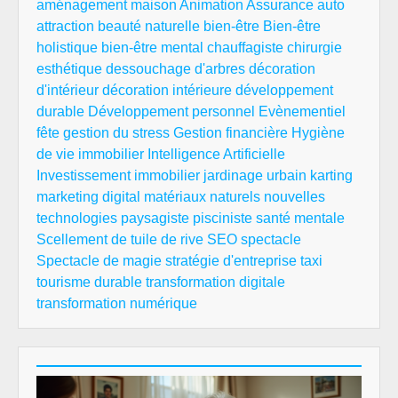
aménagement maison
Animation
Assurance auto
attraction
beauté naturelle
bien-être
Bien-être
holistique
bien-être mental
chauffagiste
chirurgie
esthétique
dessouchage d'arbres
décoration
d'intérieur
décoration intérieure
développement
durable
Développement personnel
Evènementiel
fête
gestion du stress
Gestion financière
Hygiène
de vie
immobilier
Intelligence Artificielle
Investissement immobilier
jardinage urbain
karting
marketing digital
matériaux naturels
nouvelles
technologies
paysagiste
pisciniste
santé mentale
Scellement de tuile de rive
SEO
spectacle
Spectacle de magie
stratégie d'entreprise
taxi
tourisme durable
transformation digitale
transformation numérique