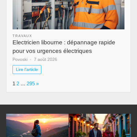
TRAVAUX
Electricien libourne : dépannage rapide
pour vos urgences électriques
Povoski
7 août 2026
Lire l'article
Page:
Next
1
2
…
295
»