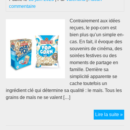
commentaire
Contrairement aux idées
reçues, le pop-corn est
bien plus qu’un simple en-
cas. En fait, il évoque des
souvenirs de cinéma, des
soirées festives ou des
moments de partage en
famille. Derrière sa
simplicité apparente se
cache toutefois un
ingrédient clé qui détermine sa qualité : le maïs. Tous les
grains de maïs ne se valent […]
Fo
Lire la suite »
sur
les