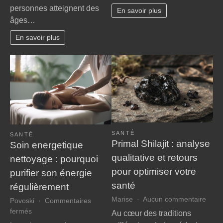
guide
personnes atteignent des
perte
En savoir plus
essen
âges…
d’autonomie
pour
:
chois
En savoir plus
nos
le
conseils
cabin
bienveillants
infirm
pour
idéal
faire
valoir
vos
droits
à
SANTÉ
la
SANTÉ
Primal Shilajit : analyse
Soin energetique
MDPH
qualitative et retours
nettoyage : pourquoi
pour optimiser votre
purifier son énergie
santé
régulièrement
sur
Marise
Aucun commentaire
Povoski
Commentaires
Prima
sur
fermés
Au cœur des traditions
Shilaj
Soin