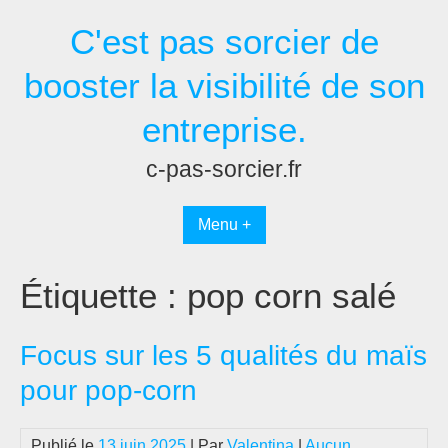
Passer
C'est pas sorcier de
au
contenu
booster la visibilité de son
entreprise.
c-pas-sorcier.fr
Menu +
Étiquette :
pop corn salé
Focus sur les 5 qualités du maïs
pour pop-corn
Publié le
13 juin 2025
| Par
Valentina
|
Aucun